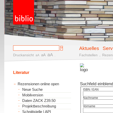
Aktuelles
Serv
aA
aA
Druckansicht
.
Fachstellen
.
Rezen
aA
Literatur
Suchfeld einblen
Rezensionen online open
Neue Suche
ISBN / EAN
Mobilversion
Nachname
Daten ZACK Z39.50
Projektbeschreibung
Vorname
Schnittstelle | API