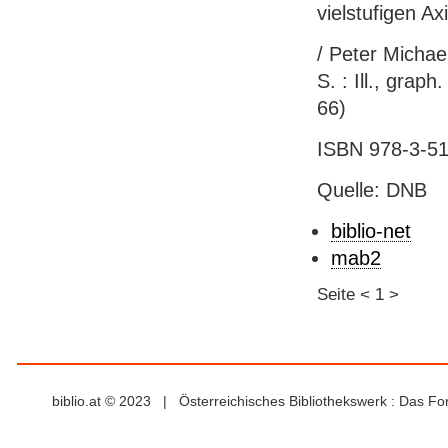
vielstufigen A
/ Peter Michael
S. : Ill., grap
66)
ISBN 978-3-51
Quelle: DNB
biblio-net
mab2
Seite
<
1
>
biblio.at © 2023 | Österreichisches Bibliothekswerk : Das F