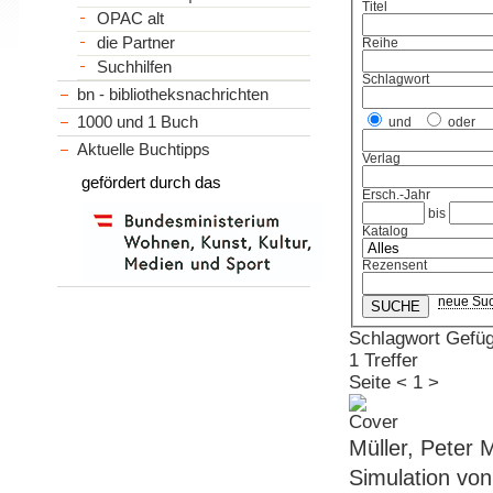
Titel
OPAC alt
die Partner
Reihe
Suchhilfen
Schlagwort
bn - bibliotheksnachrichten
1000 und 1 Buch
und
oder
Aktuelle Buchtipps
Verlag
gefördert durch das
Ersch.-Jahr
bis
Katalog
Rezensent
neue Su
Schlagwort Gefü
1 Treffer
Seite
<
1
>
Müller, Peter 
Simulation vo