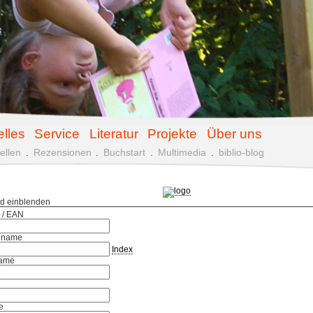
elles
Service
Literatur
Projekte
Über uns
ellen
.
Rezensionen
.
Buchstart
.
Multimedia
.
biblio-blog
ld einblenden
 / EAN
hname
Index
ame
e