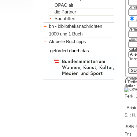
OPAC alt
Schl
die Partner
Suchhilfen
bn - bibliotheksnachrichten
Verl
1000 und 1 Buch
Ersch
Aktuelle Buchtipps
Kata
gefördert durch das
Reze
Schlagw
1 Treffe
Seite
<
Ferk, 
: Aris
S. : Il
ISBN 9
Pr.)