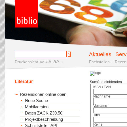
Aktuelles
Serv
aA
aA
Druckansicht
.
Fachstellen
.
Rezen
aA
Literatur
Suchfeld einblenden
ISBN / EAN
Rezensionen online open
Nachname
Neue Suche
Vorname
Mobilversion
Daten ZACK Z39.50
Titel
Projektbeschreibung
Reihe
Schnittstelle | API