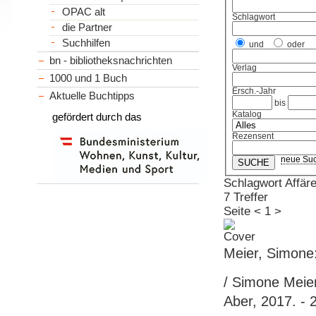
OPAC alt
Schlagwort
die Partner
Suchhilfen
und
oder
bn - bibliotheksnachrichten
Verlag
1000 und 1 Buch
Ersch.-Jahr
Aktuelle Buchtipps
bis
Katalog
gefördert durch das
Rezensent
neue Su
Schlagwort Affär
7 Treffer
Seite
<
1
>
Meier, Simone:
/ Simone Meier
Aber, 2017. - 