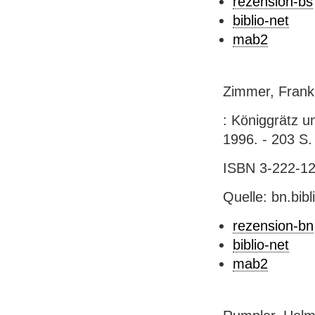
rezension-bs
biblio-net
mab2
Zimmer, Frank
: Königgrätz u
1996. - 203 S. :
ISBN 3-222-12
Quelle: bn.bib
rezension-bn
biblio-net
mab2