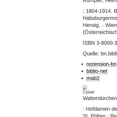
Rumpler, Helmu
: 1804-1914. B
Habsburgermon
Herwig. - Wien 
(Österreichisc
ISBN 3-8000-35
Quelle: bn.bib
rezension-bn
biblio-net
mab2
Walterskirchen
: Hofdamen der
St. Pölten : Res