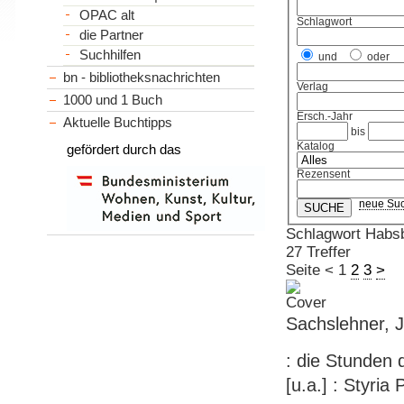
OPAC alt
Schlagwort
die Partner
Suchhilfen
und
oder
bn - bibliotheksnachrichten
Verlag
1000 und 1 Buch
Ersch.-Jahr
Aktuelle Buchtipps
bis
Katalog
gefördert durch das
Rezensent
neue Su
Schlagwort Habs
27 Treffer
Seite
<
1
2
3
>
Sachslehner, 
: die Stunden
[u.a.] : Styria