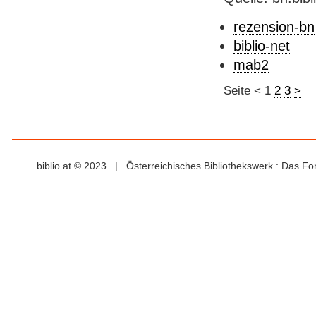
rezension-bn
biblio-net
mab2
Seite
<
1
2
3
>
biblio.at © 2023 | Österreichisches Bibliothekswerk : Das F