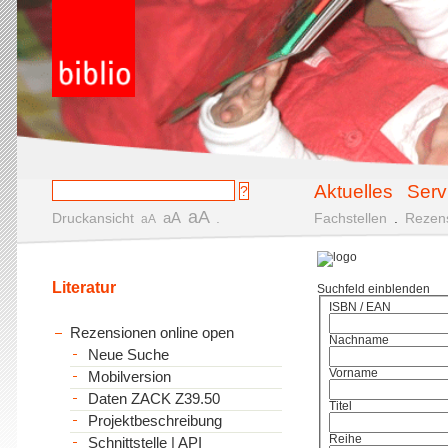
Aktuelles
Serv
aA
aA
Druckansicht
.
Fachstellen
.
Rezen
aA
Literatur
Suchfeld einblenden
ISBN / EAN
Rezensionen online open
Nachname
Neue Suche
Vorname
Mobilversion
Daten ZACK Z39.50
Titel
Projektbeschreibung
Reihe
Schnittstelle | API