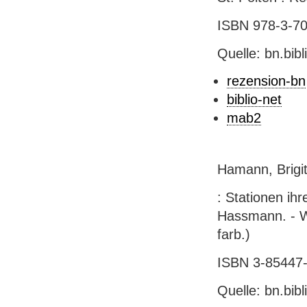
ISBN 978-3-701
Quelle: bn.bib
rezension-bn
biblio-net
mab2
Hamann, Brigit
: Stationen ih
Hassmann. - Wie
farb.)
ISBN 3-85447-7
Quelle: bn.bib