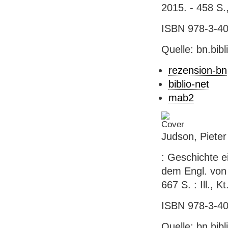
2015. - 458 S., [
ISBN 978-3-406
Quelle: bn.bib
rezension-bn
biblio-net
mab2
Judson, Piete
: Geschichte e
dem Engl. von 
667 S. : Ill., Kt
ISBN 978-3-406
Quelle: bn.bib