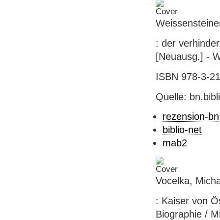
Weissensteiner
: der verhinder
[Neuausg.] - W
ISBN 978-3-218
Quelle: bn.bib
rezension-bn
biblio-net
mab2
Vocelka, Micha
: Kaiser von Ö
Biographie / M