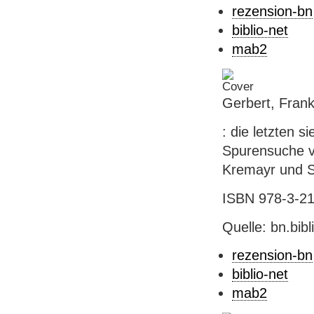
rezension-bn
biblio-net
mab2
Gerbert, Frank
: die letzten 
Spurensuche v
Kremayr und Sch
ISBN 978-3-218
Quelle: bn.bib
rezension-bn
biblio-net
mab2