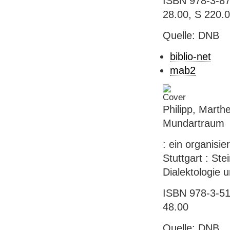
ISBN 978-3-872
28.00, S 220.
Quelle: DNB
biblio-net
mab2
Philipp, Marth
Mundartraum
: ein organisi
Stuttgart : Stei
Dialektologie un
ISBN 978-3-515
48.00
Quelle: DNB