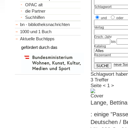
OPAC alt
Schlagwort
die Partner
Suchhilfen
und
oder
bn - bibliotheksnachrichten
Verlag
1000 und 1 Buch
Ersch.-Jahr
Aktuelle Buchtipps
bis
Katalog
gefördert durch das
Rezensent
neue Su
Schlagwort habe
3 Treffer
Seite
<
1
>
Lange, Bettin
: einige "Pass
Deutschen / Be