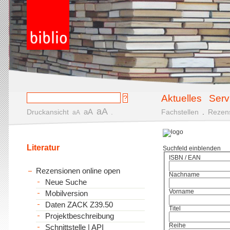
Aktuelles
Serv
aA
aA
Druckansicht
.
Fachstellen
.
Rezen
aA
Literatur
Suchfeld einblenden
ISBN / EAN
Rezensionen online open
Nachname
Neue Suche
Vorname
Mobilversion
Daten ZACK Z39.50
Titel
Projektbeschreibung
Reihe
Schnittstelle | API