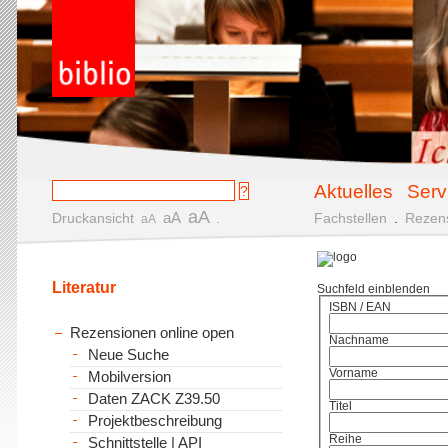
Aktuelles
Serv
aA
aA
Druckansicht
.
Fachstellen
.
Rezen
aA
Literatur
Suchfeld einblenden
ISBN / EAN
Rezensionen online open
Nachname
Neue Suche
Vorname
Mobilversion
Daten ZACK Z39.50
Titel
Projektbeschreibung
Reihe
Schnittstelle | API