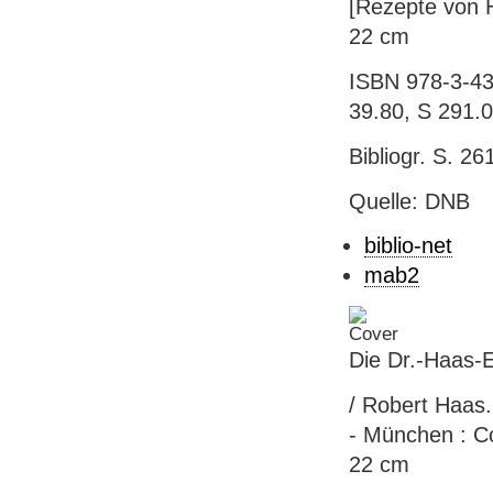
[Rezepte von H
22 cm
ISBN 978-3-43
39.80, S 291.
Bibliogr. S. 26
Quelle: DNB
biblio-net
mab2
Die Dr.-Haas-E
/ Robert Haas.
- München : Cor
22 cm