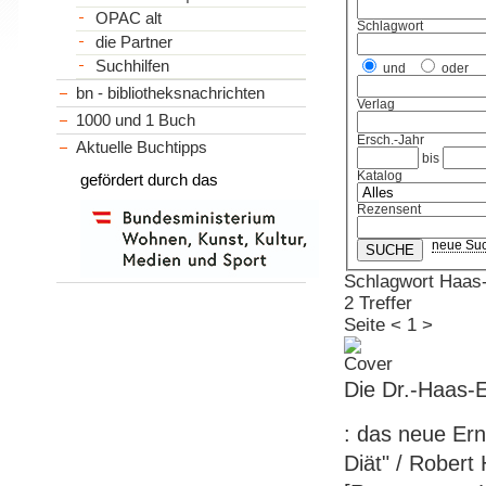
OPAC alt
Schlagwort
die Partner
Suchhilfen
und
oder
bn - bibliotheksnachrichten
Verlag
1000 und 1 Buch
Ersch.-Jahr
Aktuelle Buchtipps
bis
Katalog
gefördert durch das
Rezensent
neue Su
Schlagwort Haas-
2 Treffer
Seite
<
1
>
Die Dr.-Haas-E
: das neue Er
Diät" / Robert