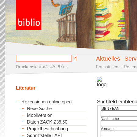
Aktuelles
Serv
aA
aA
Druckansicht
.
Fachstellen
.
Rezen
aA
Literatur
Suchfeld einblen
Rezensionen online open
Neue Suche
ISBN / EAN
Mobilversion
Nachname
Daten ZACK Z39.50
Projektbeschreibung
Vorname
Schnittstelle | API