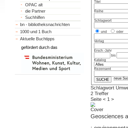
Titel
OPAC alt
die Partner
Reihe
Suchhilfen
Schlagwort
bn - bibliotheksnachrichten
1000 und 1 Buch
und
oder
Aktuelle Buchtipps
Verlag
gefördert durch das
Ersch.-Jahr
bis
Katalog
Rezensent
neue Su
Schlagwort Umwe
2 Treffer
Seite
<
1
>
Geosciences a