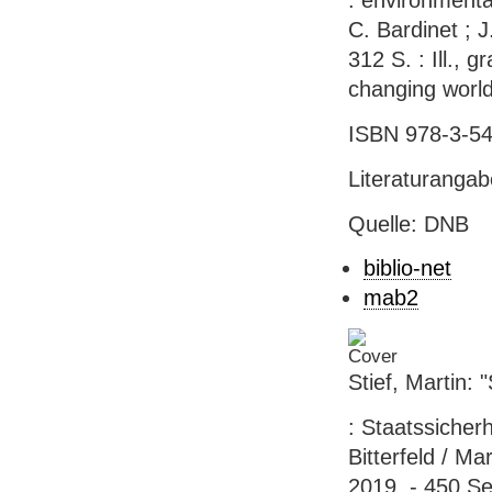
: environmenta
C. Bardinet ; J
312 S. : Ill., 
changing world
ISBN 978-3-54
Literaturanga
Quelle: DNB
biblio-net
mab2
Stief, Martin: "
: Staatssicher
Bitterfeld / M
2019. - 450 Se