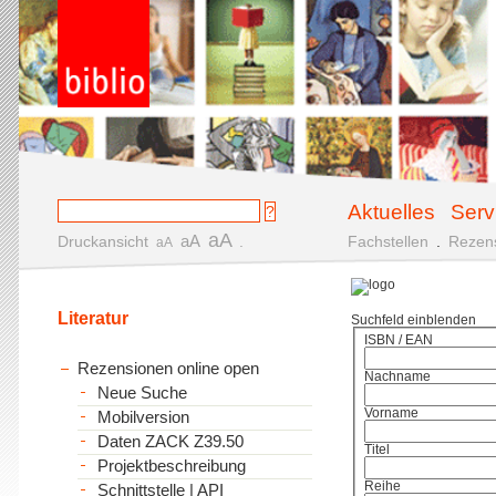
Aktuelles
Serv
aA
aA
Druckansicht
.
Fachstellen
.
Rezen
aA
Literatur
Suchfeld einblenden
ISBN / EAN
Rezensionen online open
Nachname
Neue Suche
Vorname
Mobilversion
Daten ZACK Z39.50
Titel
Projektbeschreibung
Reihe
Schnittstelle | API