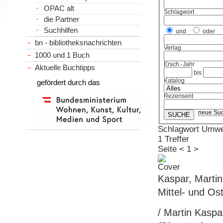
OPAC alt
Schlagwort
die Partner
Suchhilfen
und
oder
bn - bibliotheksnachrichten
Verlag
1000 und 1 Buch
Ersch.-Jahr
Aktuelle Buchtipps
bis
Katalog
gefördert durch das
Rezensent
neue Su
Schlagwort Umw
1 Treffer
Seite
<
1
>
Kaspar, Martin
Mittel- und Os
/ Martin Kaspa