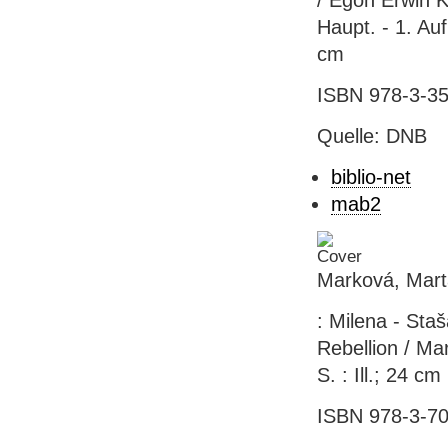
/ Egon Erwin K
Haupt. - 1. Aufl
cm
ISBN 978-3-35
Quelle: DNB
biblio-net
mab2
Marková, Marta
: Milena - Staš
Rebellion / Ma
S. : Ill.; 24 cm
ISBN 978-3-70