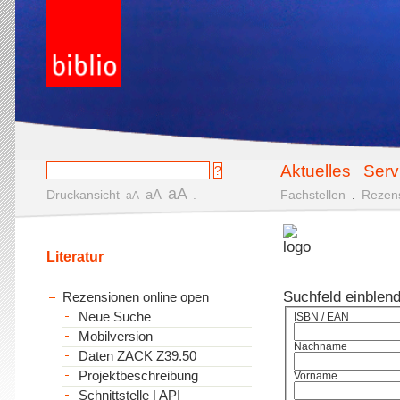
Aktuelles
Serv
aA
aA
Druckansicht
.
Fachstellen
.
Rezen
aA
Literatur
Suchfeld einblen
Rezensionen online open
Neue Suche
ISBN / EAN
Mobilversion
Nachname
Daten ZACK Z39.50
Projektbeschreibung
Vorname
Schnittstelle | API