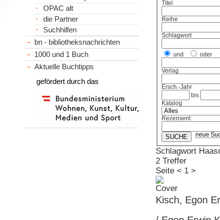
Titel
OPAC alt
die Partner
Reihe
Suchhilfen
Schlagwort
bn - bibliotheksnachrichten
1000 und 1 Buch
und
oder
Aktuelle Buchtipps
Verlag
gefördert durch das
Ersch.-Jahr
bis
Katalog
Rezensent
neue Su
Schlagwort Haas
2 Treffer
Seite
<
1
>
Kisch, Egon Er