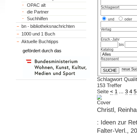
OPAC alt
Schlagwort
die Partner
Suchhilfen
und
oder
bn - bibliotheksnachrichten
Verlag
1000 und 1 Buch
Ersch.-Jahr
Aktuelle Buchtipps
bis
Katalog
gefördert durch das
Rezensent
neue Su
Schlagwort Qualit
153 Treffer
Seite
<
1
...
3
4
5
Christl, Reinh
: Ideen zur Re
Falter-Verl., 2