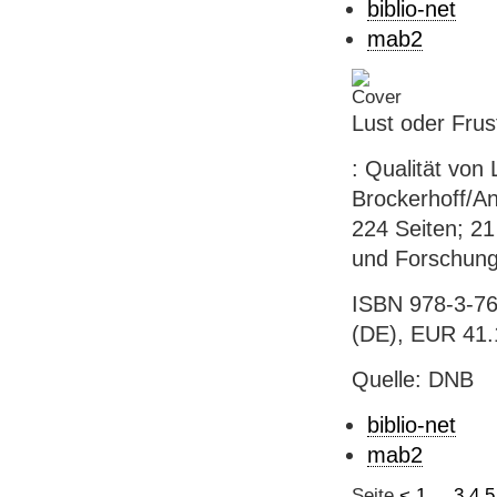
biblio-net
mab2
Lust oder Frus
: Qualität von
Brockerhoff/And
224 Seiten; 2
und Forschung
ISBN 978-3-76
(DE), EUR 41.
Quelle: DNB
biblio-net
mab2
Seite
<
1
...
3
4
5