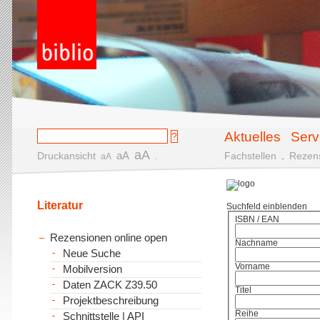
Aktuelles
Serv
aA
aA
Druckansicht
.
Fachstellen
.
Rezen
aA
Literatur
Suchfeld einblenden
ISBN / EAN
Rezensionen online open
Nachname
Neue Suche
Vorname
Mobilversion
Daten ZACK Z39.50
Titel
Projektbeschreibung
Reihe
Schnittstelle | API