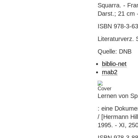
Squarra. - Fra
Darst.; 21 cm 
ISBN 978-3-63
Literaturverz. 
Quelle: DNB
biblio-net
mab2
Lernen von Sp
: eine Dokume
/ [Hermann Hill
1995. - XI, 25
ISBN 978-3-886