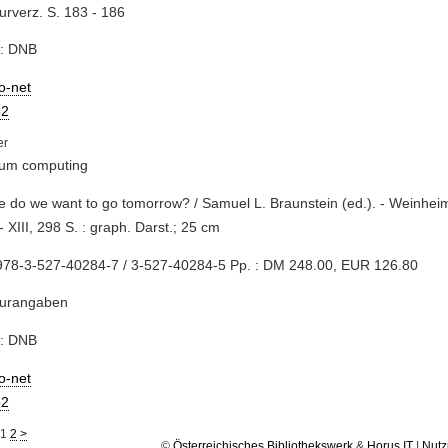
turverz. S. 183 - 186
e: DNB
io-net
2
um computing
e do we want to go tomorrow? / Samuel L. Braunstein (ed.). - Weinhei
- XIII, 298 S. : graph. Darst.; 25 cm
978-3-527-40284-7 / 3-527-40284-5 Pp. : DM 248.00, EUR 126.80
turangaben
e: DNB
io-net
2
1
2
>
©
Österreichisches Bibliothekswerk
&
Horus IT
|
Nutz