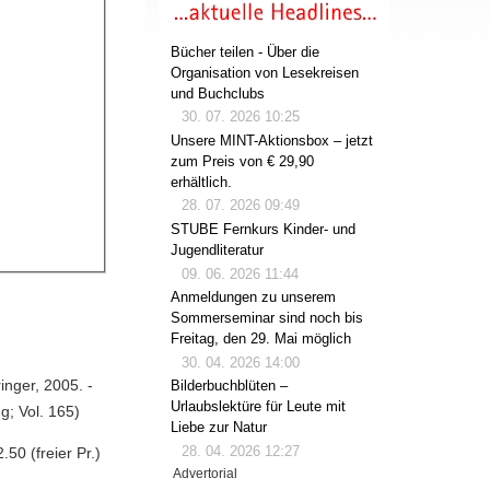
Bücher teilen - Über die
Organisation von Lesekreisen
und Buchclubs
30. 07. 2026 10:25
Unsere MINT-Aktionsbox – jetzt
zum Preis von € 29,90
erhältlich.
28. 07. 2026 09:49
STUBE Fernkurs Kinder- und
Jugendliteratur
09. 06. 2026 11:44
Anmeldungen zu unserem
Sommerseminar sind noch bis
Freitag, den 29. Mai möglich
30. 04. 2026 14:00
inger, 2005. -
Bilderbuchblüten –
Urlaubslektüre für Leute mit
ng; Vol. 165)
Liebe zur Natur
28. 04. 2026 12:27
50 (freier Pr.)
Advertorial