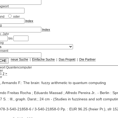
agwort
und
oder
Index
ag
Index
.-Jahr
bis
log
nsent
neue Suche
|
Einfache Suche
|
Das Projekt
|
Die Partner
wort Quantencomputer
fer
1
2
>
 Armando F.: The brain: fuzzy arithmetic to quantum computing
ndo Freitas Rocha ; Eduardo Massad ; Alfredo Pereira Jr.. - Berlin : Spr
27 S. : Ill., graph. Darst.; 24 cm - (Studies in fuzziness and soft computi
78-3-540-21858-6 / 3-540-21858-0 Pp. : EUR 96.25 (freier Pr.), sfr 152.