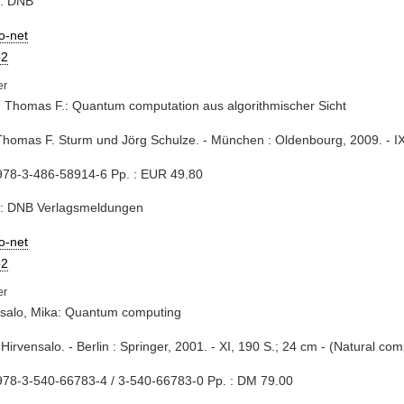
e: DNB
io-net
2
 Thomas F.: Quantum computation aus algorithmischer Sicht
Thomas F. Sturm und Jörg Schulze. - München : Oldenbourg, 2009. - IX
978-3-486-58914-6 Pp. : EUR 49.80
e: DNB Verlagsmeldungen
io-net
2
nsalo, Mika: Quantum computing
 Hirvensalo. - Berlin : Springer, 2001. - XI, 190 S.; 24 cm - (Natural com
978-3-540-66783-4 / 3-540-66783-0 Pp. : DM 79.00