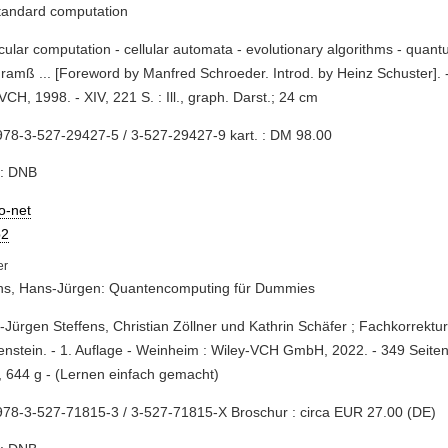
tandard computation
cular computation - cellular automata - evolutionary algorithms - quan
ramß ... [Foreword by Manfred Schroeder. Introd. by Heinz Schuster]. 
VCH, 1998. - XIV, 221 S. : Ill., graph. Darst.; 24 cm
78-3-527-29427-5 / 3-527-29427-9 kart. : DM 98.00
e: DNB
io-net
2
ens, Hans-Jürgen: Quantencomputing für Dummies
-Jürgen Steffens, Christian Zöllner und Kathrin Schäfer ; Fachkorrektu
nstein. - 1. Auflage - Weinheim : Wiley-VCH GmbH, 2022. - 349 Seiten :
 644 g - (Lernen einfach gemacht)
78-3-527-71815-3 / 3-527-71815-X Broschur : circa EUR 27.00 (DE)