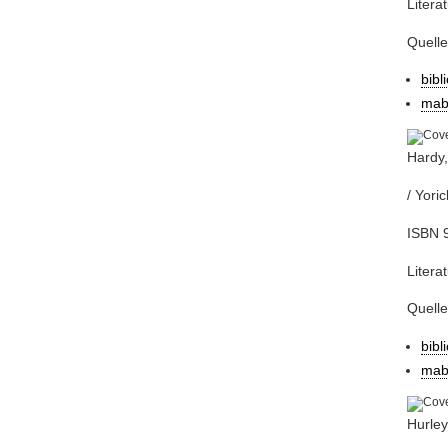
Litera
Quell
bibl
mab
Hardy,
/ Yori
ISBN 9
Litera
Quell
bibl
mab
Hurle