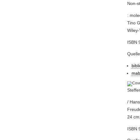
Non-s
: mole
Tino G
Wiley-
ISBN 9
Quell
bibl
mab
Steff
/ Hans
Freude
24 cm,
ISBN 9