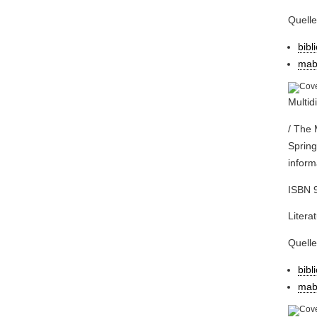
Quell
bibl
mab
Multid
/ The
Spring
inform
ISBN 9
Litera
Quell
bibl
mab