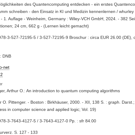
Möglichkeiten des Quantencomputing entdecken - ein erstes Quantenc
mm schreiben - den Einsatz in KI und Medizin kennenlernen / whurley 
 - 1. Auflage - Weinheim, Germany : Wiley-VCH GmbH, 2024. - 382 Sei
rationen; 24 cm, 662 g - (Lernen leicht gemacht)
78-3-527-72195-5 / 3-527-72195-9 Broschur : circa EUR 26.00 (DE), 
e: DNB
io-net
2
ger, Arthur O.: An introduction to quantum computing algorithms
ur O. Pittenger. - Boston : Birkhäuser, 2000. - XII, 138 S. : graph. Darst.
ess in computer science and applied logic; Vol. 19)
78-3-7643-4127-5 / 3-7643-4127-0 Pp. : sfr 84.00
turverz. S. 127 - 133