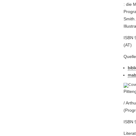
: die 
Progra
Smith.
Illust
ISBN 9
(AT)
Quell
bibl
mab
Pitten
/ Arth
(Progr
ISBN 9
Litera