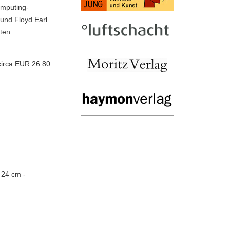
omputing-
und Floyd Earl
ten :
circa EUR 26.80
; 24 cm -