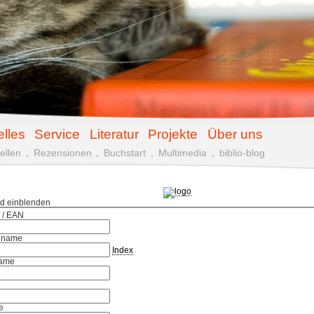
elles
Service
Literatur
Projekte
Über uns
ellen
.
Rezensionen
.
Buchstart
.
Multimedia
.
biblio-blog
ld einblenden
 / EAN
hname
Index
ame
e