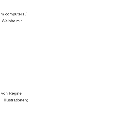
tum computers /
- Weinheim :
r von Regine
 Illustrationen;