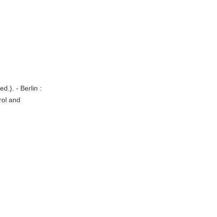
). - Berlin :
trol and