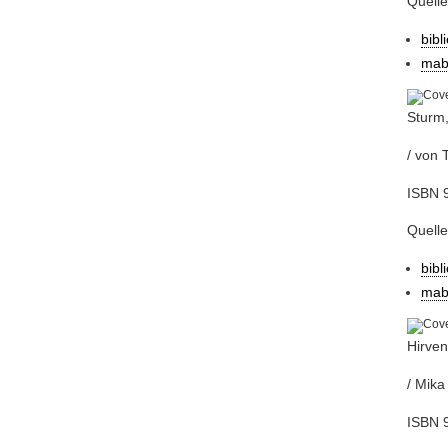
Quell
bibl
mab
Sturm,
/ von 
ISBN 
Quell
bibl
mab
Hirve
/ Mika
ISBN 