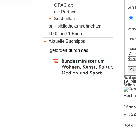
OPAC alt
Schl
die Partner
Suchhilfen
bn - bibliotheksnachrichten
Verl
1000 und 1 Buch
Ersch
Aktuelle Buchtipps
Kata
gefördert durch das
Reze
Schlag
19 Tref
Seite
<
Rocha,
/ Arma
VII, 2
ISBN 9