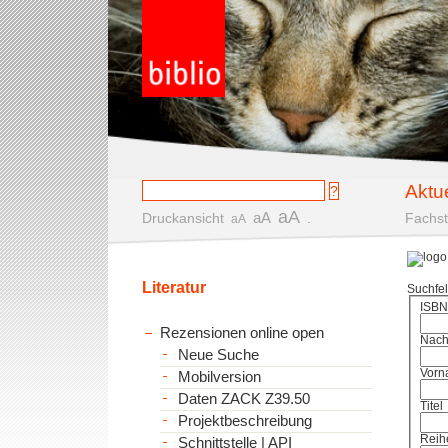
Aktu
aA
aA
Druckansicht
.
Fachst
aA
Literatur
Suchfe
ISBN
Rezensionen online open
Nac
Neue Suche
Vorn
Mobilversion
Daten ZACK Z39.50
Titel
Projektbeschreibung
Reih
Schnittstelle | API