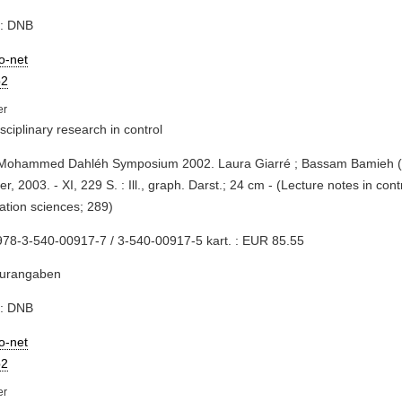
e: DNB
io-net
2
isciplinary research in control
 Mohammed Dahléh Symposium 2002. Laura Giarré ; Bassam Bamieh (ed.
er, 2003. - XI, 229 S. : Ill., graph. Darst.; 24 cm - (Lecture notes in con
ation sciences; 289)
78-3-540-00917-7 / 3-540-00917-5 kart. : EUR 85.55
turangaben
e: DNB
io-net
2