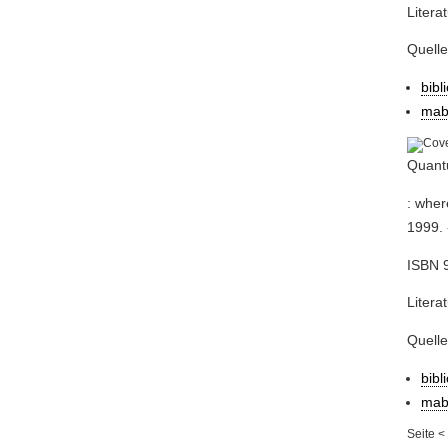
Litera
Quell
bibl
mab
Quant
: wher
1999. 
ISBN 
Litera
Quell
bibl
mab
Seite
<