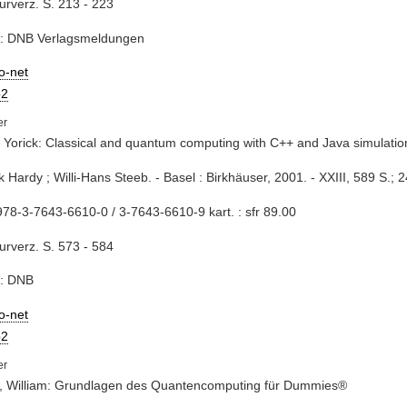
turverz. S. 213 - 223
e: DNB Verlagsmeldungen
io-net
2
 Yorick: Classical and quantum computing with C++ and Java simulatio
ck Hardy ; Willi-Hans Steeb. - Basel : Birkhäuser, 2001. - XXIII, 589 S.; 
78-3-7643-6610-0 / 3-7643-6610-9 kart. : sfr 89.00
turverz. S. 573 - 584
e: DNB
io-net
2
y, William: Grundlagen des Quantencomputing für Dummies®