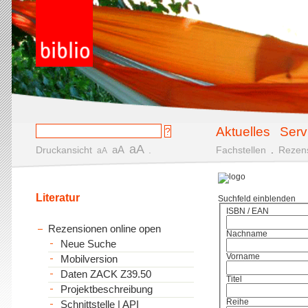
Aktuelles
Serv
aA
aA
Druckansicht
.
Fachstellen
.
Rezen
aA
Literatur
Suchfeld einblenden
ISBN / EAN
Rezensionen online open
Nachname
Neue Suche
Vorname
Mobilversion
Daten ZACK Z39.50
Titel
Projektbeschreibung
Reihe
Schnittstelle | API