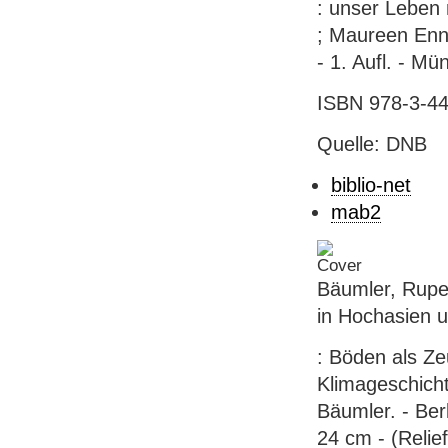
: unser Leben 
; Maureen Enns
- 1. Aufl. - Mü
ISBN 978-3-44
Quelle: DNB
biblio-net
mab2
Bäumler, Rupe
in Hochasien 
: Böden als Z
Klimageschicht
Bäumler. - Berl
24 cm - (Relie