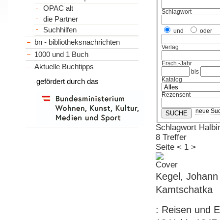
OPAC alt
Schlagwort
die Partner
Suchhilfen
und
oder
bn - bibliotheksnachrichten
Verlag
1000 und 1 Buch
Ersch.-Jahr
Aktuelle Buchtipps
bis
Katalog
gefördert durch das
Rezensent
neue Su
Schlagwort Halbi
8 Treffer
Seite
<
1
>
Kegel, Johann 
Kamtschatka
: Reisen und E