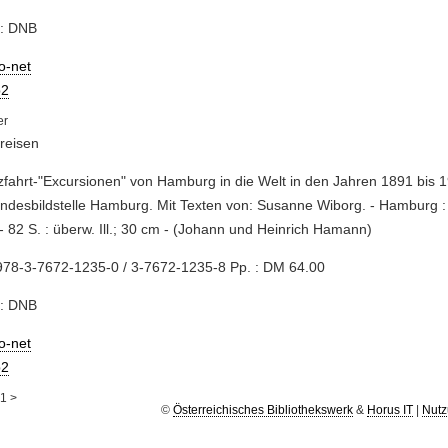
e: DNB
io-net
2
reisen
zfahrt-"Excursionen" von Hamburg in die Welt in den Jahren 1891 bis 1
ndesbildstelle Hamburg. Mit Texten von: Susanne Wiborg. - Hamburg : 
- 82 S. : überw. Ill.; 30 cm - (Johann und Heinrich Hamann)
978-3-7672-1235-0 / 3-7672-1235-8 Pp. : DM 64.00
e: DNB
io-net
2
1
>
©
Österreichisches Bibliothekswerk
&
Horus IT
|
Nutz