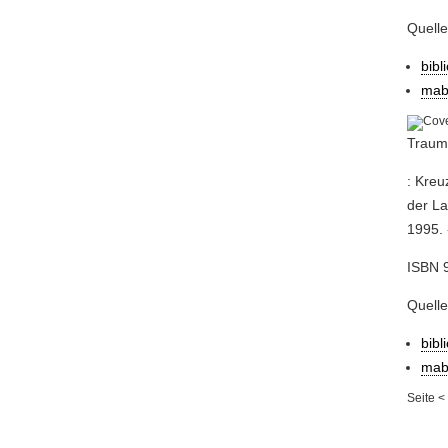
Quell
bibl
mab
Traum
: Kreu
der La
1995. 
ISBN 
Quell
bibl
mab
Seite
<