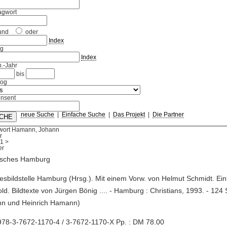
agwort
und
oder
Index
ag
Index
.-Jahr
bis
log
nsent
neue Suche
|
Einfache Suche
|
Das Projekt
|
Die Partner
wort Hamann, Johann
r
1
>
risches Hamburg
esbildstelle Hamburg (Hrsg.). Mit einem Vorw. von Helmut Schmidt. Ein
ld. Bildtexte von Jürgen Bönig .... - Hamburg : Christians, 1993. - 124 S.
nn und Heinrich Hamann)
978-3-7672-1170-4 / 3-7672-1170-X Pp. : DM 78.00