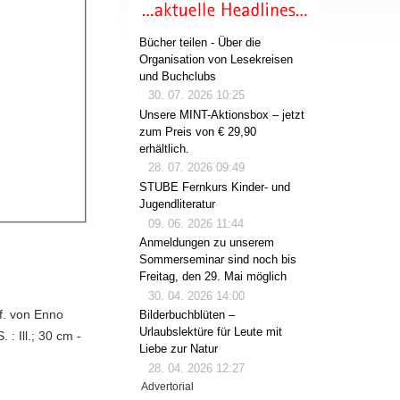
Bücher teilen - Über die
Organisation von Lesekreisen
und Buchclubs
30. 07. 2026 10:25
Unsere MINT-Aktionsbox – jetzt
zum Preis von € 29,90
erhältlich.
28. 07. 2026 09:49
STUBE Fernkurs Kinder- und
Jugendliteratur
09. 06. 2026 11:44
Anmeldungen zu unserem
Sommerseminar sind noch bis
Freitag, den 29. Mai möglich
30. 04. 2026 14:00
f. von Enno
Bilderbuchblüten –
Urlaubslektüre für Leute mit
 : Ill.; 30 cm -
Liebe zur Natur
28. 04. 2026 12:27
Advertorial