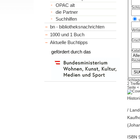
OPAC alt
Schl
die Partner
Suchhilfen
bn - bibliotheksnachrichten
Verl
1000 und 1 Buch
Ersch
Aktuelle Buchtipps
Kata
gefördert durch das
Reze
Schlag
2 Treffe
Seite
<
Histo
/ Land
Kaufho
(Joha
ISBN 