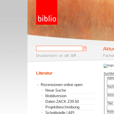
Aktu
aA
aA
Druckansicht
.
Fachst
aA
Literatur
Suchfe
ISBN
Rezensionen online open
Nac
Neue Suche
Vorn
Mobilversion
Daten ZACK Z39.50
Titel
Projektbeschreibung
Reih
Schnittstelle | API