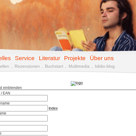
elles
Service
Literatur
Projekte
Über uns
ellen
.
Rezensionen
.
Buchstart
.
Multimedia
.
biblio-blog
ld einblenden
 / EAN
hname
Index
ame
e