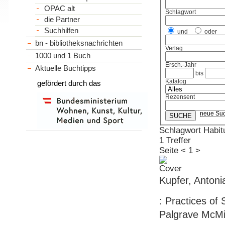
OPAC alt
Schlagwort
die Partner
Suchhilfen
und
oder
bn - bibliotheksnachrichten
Verlag
1000 und 1 Buch
Ersch.-Jahr
Aktuelle Buchtipps
bis
Katalog
gefördert durch das
Rezensent
neue Su
Schlagwort Habit
1 Treffer
Seite
<
1
>
Kupfer, Antoni
: Practices of
Palgrave McMil