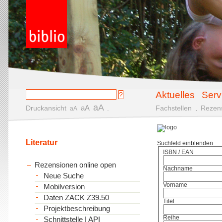
Aktuelles
Serv
aA
aA
Druckansicht
.
Fachstellen
.
Rezen
aA
Literatur
Suchfeld einblenden
ISBN / EAN
Rezensionen online open
Nachname
Neue Suche
Vorname
Mobilversion
Daten ZACK Z39.50
Titel
Projektbeschreibung
Reihe
Schnittstelle | API