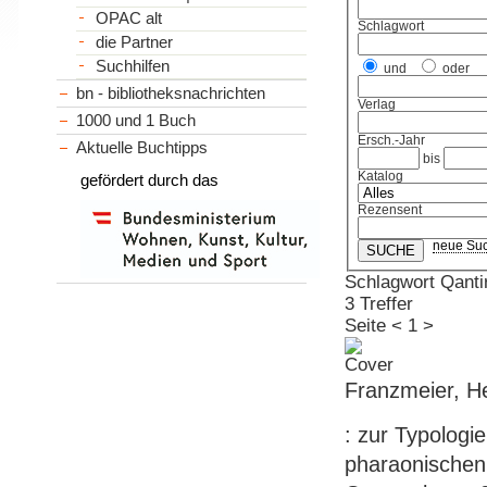
OPAC alt
Schlagwort
die Partner
Suchhilfen
und
oder
bn - bibliotheksnachrichten
Verlag
1000 und 1 Buch
Ersch.-Jahr
Aktuelle Buchtipps
bis
Katalog
gefördert durch das
Rezensent
neue Su
Schlagwort Qanti
3 Treffer
Seite
<
1
>
Franzmeier, H
: zur Typologi
pharaonischen 