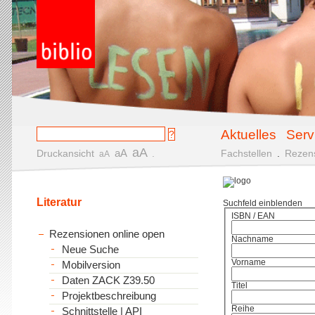
Aktuelles
Serv
aA
aA
Druckansicht
.
Fachstellen
.
Rezen
aA
Literatur
Suchfeld einblenden
ISBN / EAN
Rezensionen online open
Nachname
Neue Suche
Vorname
Mobilversion
Daten ZACK Z39.50
Titel
Projektbeschreibung
Reihe
Schnittstelle | API