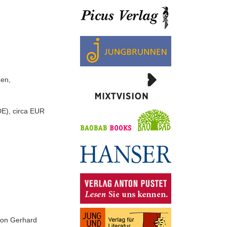
hen,
DE), circa EUR
 von Gerhard