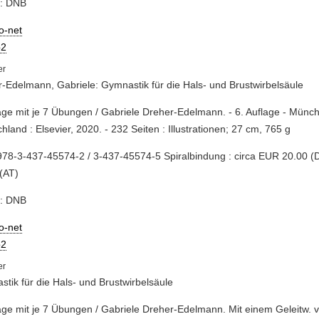
e: DNB
io-net
2
-Edelmann, Gabriele: Gymnastik für die Hals- und Brustwirbelsäule
age mit je 7 Übungen / Gabriele Dreher-Edelmann. - 6. Auflage - Münc
hland : Elsevier, 2020. - 232 Seiten : Illustrationen; 27 cm, 765 g
78-3-437-45574-2 / 3-437-45574-5 Spiralbindung : circa EUR 20.00 (
(AT)
e: DNB
io-net
2
tik für die Hals- und Brustwirbelsäule
age mit je 7 Übungen / Gabriele Dreher-Edelmann. Mit einem Geleitw.