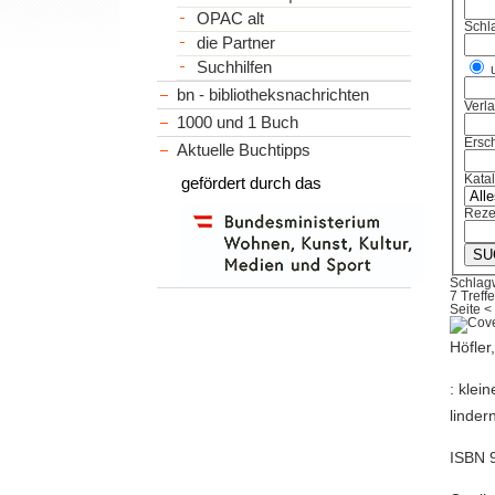
OPAC alt
Schl
die Partner
Suchhilfen
bn - bibliotheksnachrichten
Verl
1000 und 1 Buch
Ersch
Aktuelle Buchtipps
Kata
gefördert durch das
Reze
Schlagw
7 Treffe
Seite
<
Höfler
: klei
linder
ISBN 9