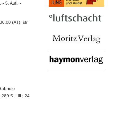
 5. Aufl. -
6.00 (AT), sfr
Gabriele
89 S. : Ill.; 24