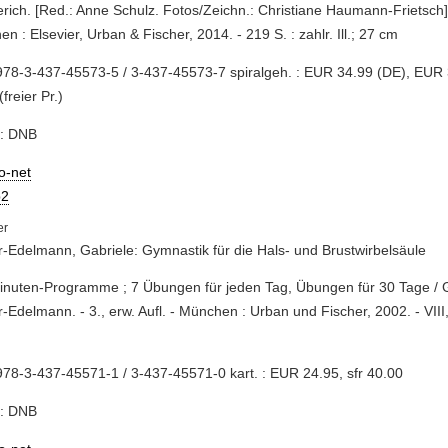
ich. [Red.: Anne Schulz. Fotos/Zeichn.: Christiane Haumann-Frietsch]. -
n : Elsevier, Urban & Fischer, 2014. - 219 S. : zahlr. Ill.; 27 cm
78-3-437-45573-5 / 3-437-45573-7 spiralgeh. : EUR 34.99 (DE), EUR 3
freier Pr.)
e: DNB
io-net
2
-Edelmann, Gabriele: Gymnastik für die Hals- und Brustwirbelsäule
inuten-Programme ; 7 Übungen für jeden Tag, Übungen für 30 Tage / 
-Edelmann. - 3., erw. Aufl. - München : Urban und Fischer, 2002. - VIII, 2
78-3-437-45571-1 / 3-437-45571-0 kart. : EUR 24.95, sfr 40.00
e: DNB