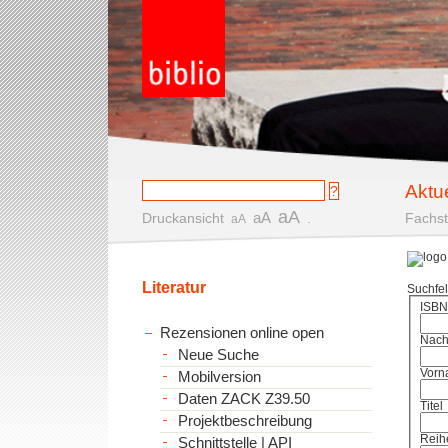
Aktu
aA
aA
Druckansicht
.
Fachst
aA
Literatur
Suchfe
ISBN
Rezensionen online open
Nac
Neue Suche
Vorn
Mobilversion
Daten ZACK Z39.50
Titel
Projektbeschreibung
Reih
Schnittstelle | API