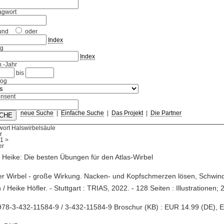
agwort
und
oder
Index
ag
Index
.-Jahr
bis
log
nsent
neue Suche
|
Einfache Suche
|
Das Projekt
|
Die Partner
ort Halswirbelsäule
r
1
>
, Heike: Die besten Übungen für den Atlas-Wirbel
ner Wirbel - große Wirkung. Nacken- und Kopfschmerzen lösen, Schwind
n / Heike Höfler. - Stuttgart : TRIAS, 2022. - 128 Seiten : Illustrationen;
78-3-432-11584-9 / 3-432-11584-9 Broschur (KB) : EUR 14.99 (DE), 