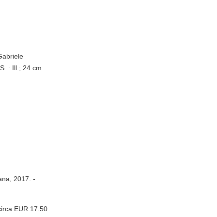
Gabriele
. : Ill.; 24 cm
ana, 2017. -
circa EUR 17.50