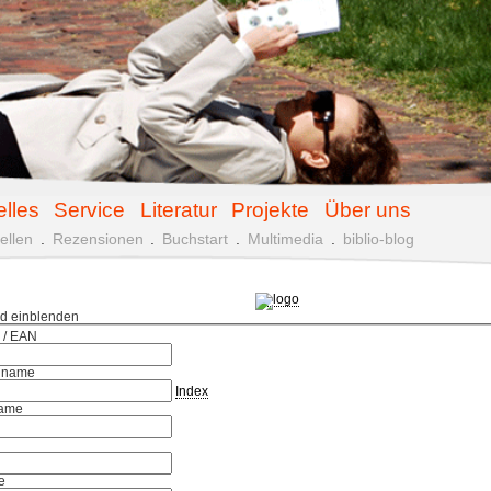
elles
Service
Literatur
Projekte
Über uns
ellen
.
Rezensionen
.
Buchstart
.
Multimedia
.
biblio-blog
ld einblenden
 / EAN
hname
Index
ame
e