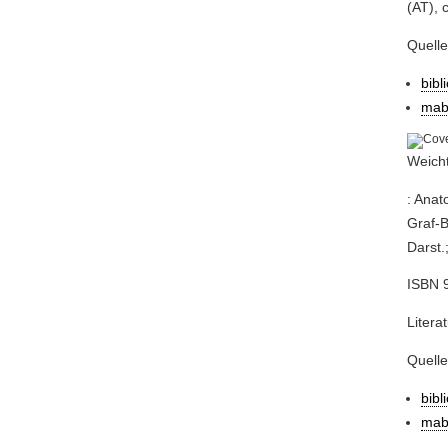
(AT), 
Quell
bibl
mab
Weicht
: Anat
Graf-B
Darst.
ISBN 9
Litera
Quell
bibl
mab