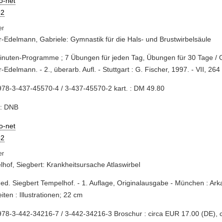
io-net
2
-Edelmann, Gabriele: Gymnastik für die Hals- und Brustwirbelsäule
inuten-Programme ; 7 Übungen für jeden Tag, Übungen für 30 Tage / 
-Edelmann. - 2., überarb. Aufl. - Stuttgart : G. Fischer, 1997. - VII, 264 S
78-3-437-45570-4 / 3-437-45570-2 kart. : DM 49.80
e: DNB
io-net
2
hof, Siegbert: Krankheitsursache Atlaswirbel
med. Siegbert Tempelhof. - 1. Auflage, Originalausgabe - München : Ark
iten : Illustrationen; 22 cm
78-3-442-34216-7 / 3-442-34216-3 Broschur : circa EUR 17.00 (DE), 