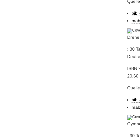
Quell
bibl
mab
Dreher
: 30 T
Deutsc
ISBN 9
20.60 
Quell
bibl
mab
Gymnas
: 30 T