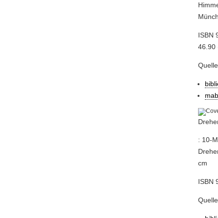
Himmer
Münche
ISBN 9
46.90 (
Quell
bibl
mab
Dreher
: 10-M
Dreher
cm
ISBN 9
Quell