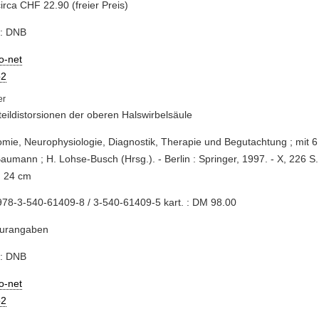
circa CHF 22.90 (freier Preis)
e: DNB
io-net
2
eildistorsionen der oberen Halswirbelsäule
omie, Neurophysiologie, Diagnostik, Therapie und Begutachtung ; mit 6 
aumann ; H. Lohse-Busch (Hrsg.). - Berlin : Springer, 1997. - X, 226 S. :
; 24 cm
78-3-540-61409-8 / 3-540-61409-5 kart. : DM 98.00
turangaben
e: DNB
io-net
2