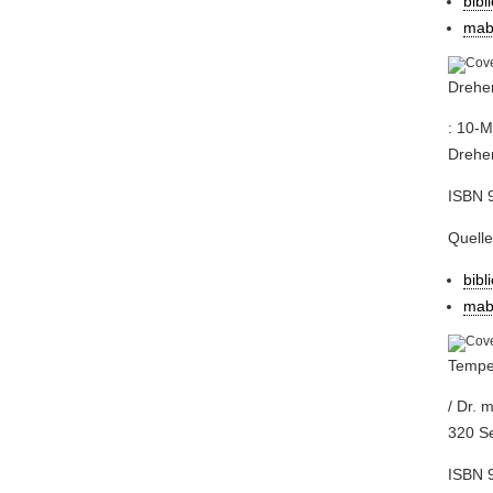
bibl
mab
Dreher
: 10-M
Dreher
ISBN 9
Quell
bibl
mab
Tempel
/ Dr. 
320 Se
ISBN 9