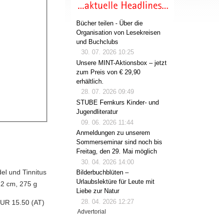
Bücher teilen - Über die
Organisation von Lesekreisen
und Buchclubs
30. 07. 2026 10:25
Unsere MINT-Aktionsbox – jetzt
zum Preis von € 29,90
erhältlich.
28. 07. 2026 09:49
STUBE Fernkurs Kinder- und
Jugendliteratur
09. 06. 2026 11:44
Anmeldungen zu unserem
Sommerseminar sind noch bis
Freitag, den 29. Mai möglich
30. 04. 2026 14:00
el und Tinnitus
Bilderbuchblüten –
Urlaubslektüre für Leute mit
 22 cm, 275 g
Liebe zur Natur
28. 04. 2026 12:27
EUR 15.50 (AT)
Advertorial