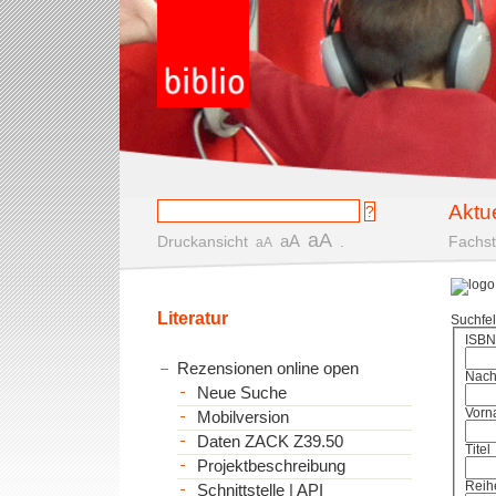
Aktu
aA
aA
Druckansicht
.
Fachst
aA
Literatur
Suchfe
ISBN
Rezensionen online open
Nac
Neue Suche
Vorn
Mobilversion
Daten ZACK Z39.50
Titel
Projektbeschreibung
Reih
Schnittstelle | API