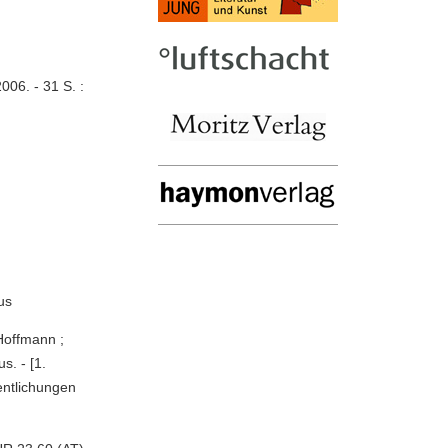
2006. - 31 S. :
us
Hoffmann ;
. - [1.
fentlichungen