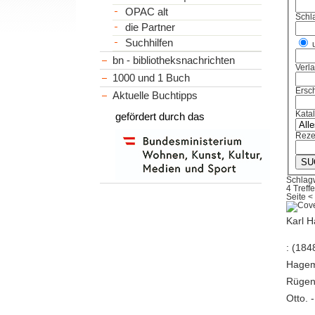
OPAC alt
Schl
die Partner
Suchhilfen
bn - bibliotheksnachrichten
Verl
1000 und 1 Buch
Ersch
Aktuelle Buchtipps
Kata
gefördert durch das
Reze
Schlagw
4 Treffe
Seite
<
Karl 
: (184
Hageme
Rügen,
Otto. -