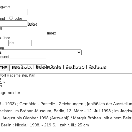
agwort
und
oder
Index
ag
Index
.-Jahr
bis
log
nsent
neue Suche
|
Einfache Suche
|
Das Projekt
|
Die Partner
ort Hagemeister, Karl
r
1
>
Hagemeister
8 - 1933) ; Gemälde - Pastelle - Zeichnungen ; [anläßlich der Ausstellun
ister" im Bröhan-Museum, Berlin, 12. März - 12. Juli 1998 ; im Jagds
 August bis Oktober 1998 (Auswahl)] / Margrit Bröhan. Mit einem Beitr
 Berlin : Nicolai, 1998. - 219 S. : zahlr. Ill.; 25 cm