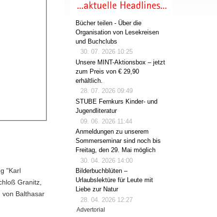
Bücher teilen - Über die
Organisation von Lesekreisen
und Buchclubs
30. 07. 2026 10:25
Unsere MINT-Aktionsbox – jetzt
zum Preis von € 29,90
erhältlich.
28. 07. 2026 09:49
STUBE Fernkurs Kinder- und
Jugendliteratur
09. 06. 2026 11:44
Anmeldungen zu unserem
Sommerseminar sind noch bis
Freitag, den 29. Mai möglich
30. 04. 2026 14:00
g "Karl
Bilderbuchblüten –
Urlaubslektüre für Leute mit
chloß Granitz,
Liebe zur Natur
. von Balthasar
28. 04. 2026 12:27
Advertorial