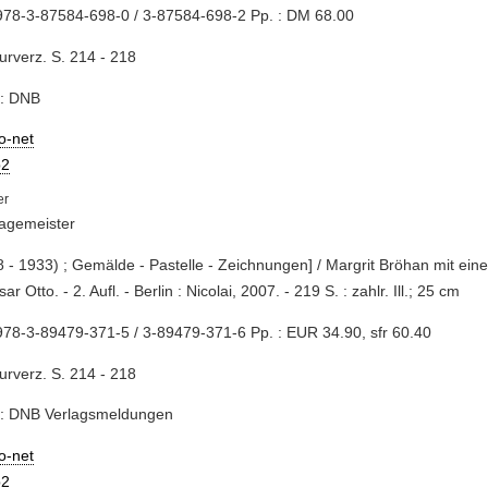
978-3-87584-698-0 / 3-87584-698-2 Pp. : DM 68.00
turverz. S. 214 - 218
e: DNB
io-net
2
Hagemeister
8 - 1933) ; Gemälde - Pastelle - Zeichnungen] / Margrit Bröhan mit eine
ar Otto. - 2. Aufl. - Berlin : Nicolai, 2007. - 219 S. : zahlr. Ill.; 25 cm
78-3-89479-371-5 / 3-89479-371-6 Pp. : EUR 34.90, sfr 60.40
turverz. S. 214 - 218
e: DNB Verlagsmeldungen
io-net
2