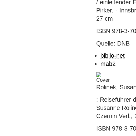
/ einleitender
Pirker. - Innsb
27 cm
ISBN 978-3-70
Quelle: DNB
biblio-net
mab2
Rolinek, Susa
: Reiseführer 
Susanne Roline
Czernin Verl., 2
ISBN 978-3-707