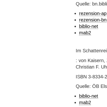
Quelle: bn.bib
rezension-ap
rezension-bn
biblio-net
mab2
Im Schattenre
: von Kaisern,
Christian F. Uhl
ISBN 3-8334-21
Quelle: ÖB El
biblio-net
mab2