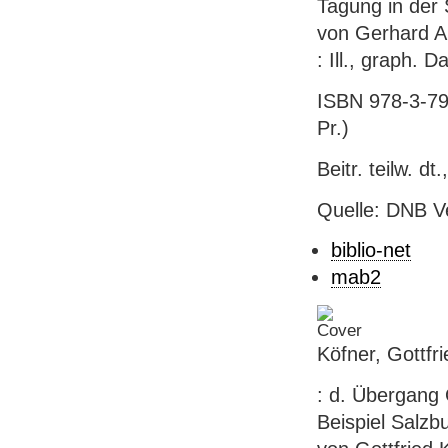
Tagung in der 
von Gerhard Am
: Ill., graph. 
ISBN 978-3-79
Pr.)
Beitr. teilw. dt.,
Quelle: DNB V
biblio-net
mab2
Köfner, Gottfr
: d. Übergang 
Beispiel Salzbu