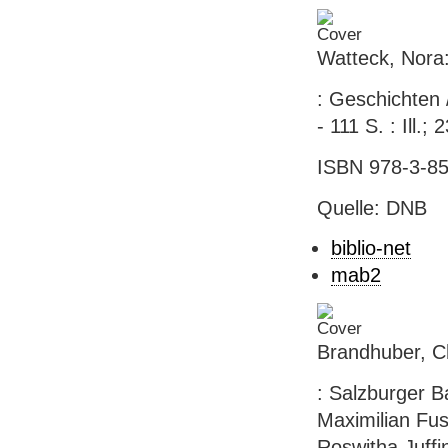
Watteck, Nora:
: Geschichten /
- 111 S. : Ill.;
ISBN 978-3-85
Quelle: DNB
biblio-net
mab2
Brandhuber, Ch
: Salzburger B
Maximilian Fus
Roswitha Juffi