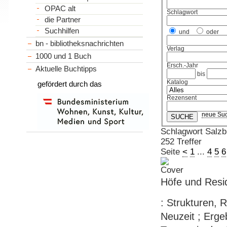
OPAC alt
Schlagwort
die Partner
Suchhilfen
und
oder
bn - bibliotheksnachrichten
Verlag
1000 und 1 Buch
Ersch.-Jahr
Aktuelle Buchtipps
bis
Katalog
gefördert durch das
Rezensent
neue Su
Schlagwort Salzb
252 Treffer
Seite
<
1
...
4
5
6
Höfe und Resid
: Strukturen, 
Neuzeit ; Ergeb