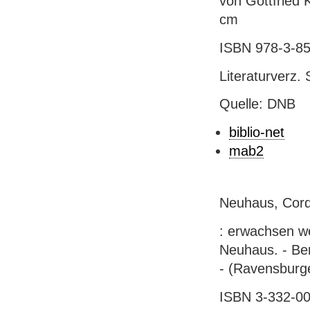
von Gottfried 
cm
ISBN 978-3-85
Literaturverz.
Quelle: DNB
biblio-net
mab2
Neuhaus, Cord
: erwachsen we
Neuhaus. - Berl
- (Ravensburge
ISBN 3-332-008