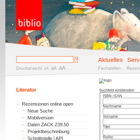
Aktuelles
Serv
aA
aA
Druckansicht
.
Fachstellen
.
Rezen
aA
Literatur
Suchfeld einblenden
ISBN / EAN
Rezensionen online open
Nachname
Neue Suche
Vorname
Mobilversion
Daten ZACK Z39.50
Titel
Projektbeschreibung
Reihe
Schnittstelle | API