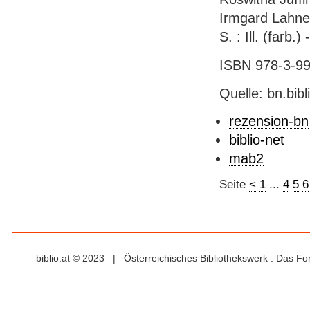
Irmgard Lahner
S. : Ill. (farb.)
ISBN 978-3-990
Quelle: bn.bib
rezension-bn
biblio-net
mab2
Seite
<
1
...
4
5
6
biblio.at © 2023 | Österreichisches Bibliothekswerk : Das F