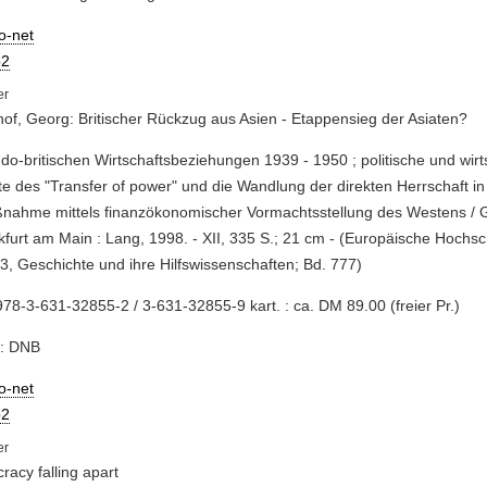
io-net
2
of, Georg: Britischer Rückzug aus Asien - Etappensieg der Asiaten?
indo-britischen Wirtschaftsbeziehungen 1939 - 1950 ; politische und wirt
e des "Transfer of power" und die Wandlung der direkten Herrschaft in 
ßnahme mittels finanzökonomischer Vormachtsstellung des Westens / 
kfurt am Main : Lang, 1998. - XII, 335 S.; 21 cm - (Europäische Hochsch
3, Geschichte und ihre Hilfswissenschaften; Bd. 777)
78-3-631-32855-2 / 3-631-32855-9 kart. : ca. DM 89.00 (freier Pr.)
e: DNB
io-net
2
acy falling apart