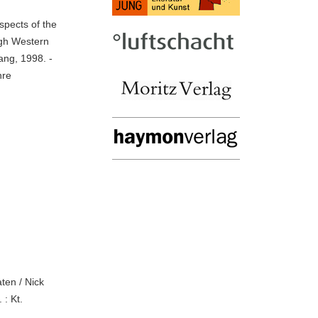
spects of the
ough Western
ang, 1998. -
hre
ten / Nick
 : Kt.