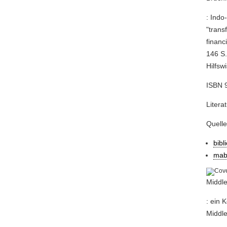
: Indo
"trans
financ
146 S.
Hilfsw
ISBN 9
Litera
Quell
bibl
mab
Middle
: ein 
Middle