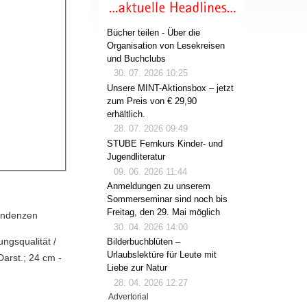
Bücher teilen - Über die
Organisation von Lesekreisen
und Buchclubs
30. 07. 2026 10:25
Unsere MINT-Aktionsbox – jetzt
zum Preis von € 29,90
erhältlich.
28. 07. 2026 09:49
STUBE Fernkurs Kinder- und
Jugendliteratur
09. 06. 2026 11:44
Anmeldungen zu unserem
Sommerseminar sind noch bis
Freitag, den 29. Mai möglich
pendenzen
30. 04. 2026 14:00
ngsqualität /
Bilderbuchblüten –
Urlaubslektüre für Leute mit
Darst.; 24 cm -
Liebe zur Natur
28. 04. 2026 12:27
Advertorial