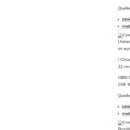
Quell
bibl
mab
Untrie
im eu
/ Chri
22 cm 
ISBN 
CHF 83
Quell
bibl
mab
Bruchh