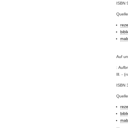
ISBN 9
Quelle
rez
bibl
mab
Auf u
: Aufb
Ill. - 
ISBN 
Quelle
reze
bibl
mab