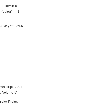
 of law in a
editor). - [1.
25.70 (AT), CHF
transcript, 2024.
y; Volume 8)
eier Preis),