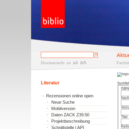
Aktu
aA
aA
Druckansicht
.
Fachst
aA
Literatur
Suchfe
ISBN
Rezensionen online open
Nac
Neue Suche
Vorn
Mobilversion
Daten ZACK Z39.50
Titel
Projektbeschreibung
Reih
Schnittstelle | API