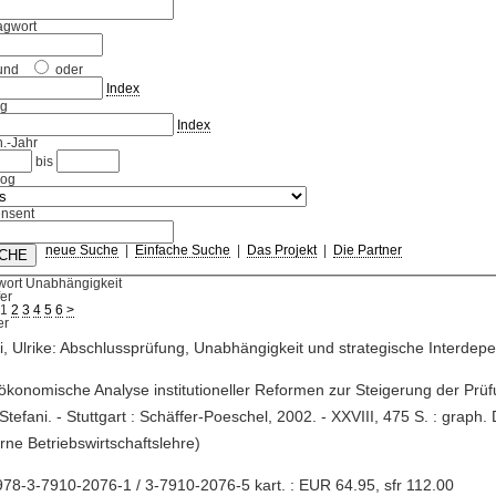
agwort
und
oder
Index
ag
Index
.-Jahr
bis
log
nsent
neue Suche
|
Einfache Suche
|
Das Projekt
|
Die Partner
wort Unabhängigkeit
fer
1
2
3
4
5
6
>
i, Ulrike: Abschlussprüfung, Unabhängigkeit und strategische Interde
 ökonomische Analyse institutioneller Reformen zur Steigerung der Prüfu
 Stefani. - Stuttgart : Schäffer-Poeschel, 2002. - XXVIII, 475 S. : graph. 
ne Betriebswirtschaftslehre)
78-3-7910-2076-1 / 3-7910-2076-5 kart. : EUR 64.95, sfr 112.00