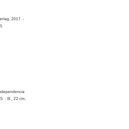
erlag, 2017. -
3)
independencia
. : Ill.; 22 cm,