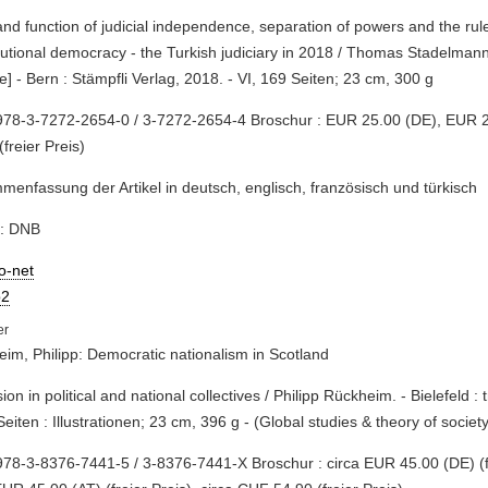
 and function of judicial independence, separation of powers and the rule
tutional democracy - the Turkish judiciary in 2018 / Thomas Stadelmann (
e] - Bern : Stämpfli Verlag, 2018. - VI, 169 Seiten; 23 cm, 300 g
978-3-7272-2654-0 / 3-7272-2654-4 Broschur : EUR 25.00 (DE), EUR 
(freier Preis)
enfassung der Artikel in deutsch, englisch, französisch und türkisch
e: DNB
io-net
2
im, Philipp: Democratic nationalism in Scotland
sion in political and national collectives / Philipp Rückheim. - Bielefeld : 
Seiten : Illustrationen; 23 cm, 396 g - (Global studies & theory of societ
78-3-8376-7441-5 / 3-8376-7441-X Broschur : circa EUR 45.00 (DE) (fr