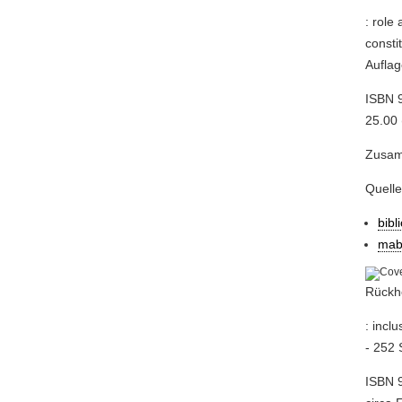
: role
consti
Auflag
ISBN 
25.00 
Zusamm
Quell
bibl
mab
Rückhe
: inclu
- 252 
ISBN 9