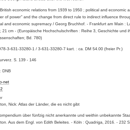
-British economic relations from 1939 to 1950 ; political and economic a
fer of power" and the change from direct rule to indirect influence thr
ial and economic supremacy / Georg Bruchhof. - Frankfurt am Main : L
; 21 cm - (Europäische Hochschulschriften : Reihe 3, Geschichte und i
issenschaften; Bd. 780)
78-3-631-33280-1 / 3-631-33280-7 kart. : ca. DM 54.00 (freier Pr.)
turverz. S. 139 - 146
e: DNB
io-net
2
ton, Nick: Atlas der Länder, die es nicht gibt
Kompendium über fünfzig nicht anerkannte und weithin unbekannte Staa
ton. Aus dem Engl. von Edith Beleites. - Köln : Quadriga, 2016. - 232 S.