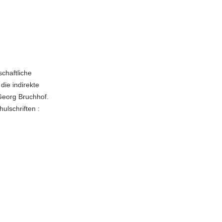
schaftliche
die indirekte
Georg Bruchhof.
ulschriften :