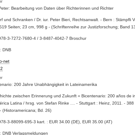
 Peter: Bearbeitung von Daten über Richterinnen und Richter
rf und Schranken / Dr. iur. Peter Bieri, Rechtsanwalt. - Bern : Stämpfli V
 519 Seiten; 23 cm, 998 g - (Schriftenreihe zur Justizforschung; Band 1
978-3-7272-7680-4 / 3-8487-4042-7 Broschur
e: DNB
io-net
2
enario: 200 Jahre Unabhängigkeit in Lateinamerika
hichte zwischen Erinnerung und Zukunft = Bicentenario: 200 años de 
rica Latina / hrsg. von Stefan Rinke .... - Stuttgart : Heinz, 2011. - 388 S
- (Historamericana; Bd. 26)
78-3-88099-695-3 kart. : EUR 34.00 (DE), EUR 35.00 (AT)
e: DNB Verlagsmeldungen