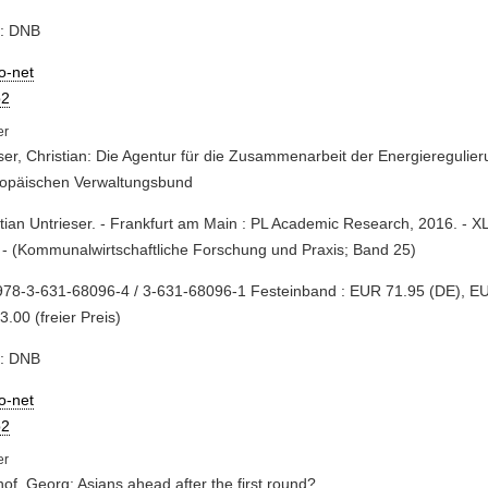
e: DNB
io-net
2
ser, Christian: Die Agentur für die Zusammenarbeit der Energiereguli
ropäischen Verwaltungsbund
stian Untrieser. - Frankfurt am Main : PL Academic Research, 2016. - XL
- (Kommunalwirtschaftliche Forschung und Praxis; Band 25)
978-3-631-68096-4 / 3-631-68096-1 Festeinband : EUR 71.95 (DE), EU
.00 (freier Preis)
e: DNB
io-net
2
of, Georg: Asians ahead after the first round?