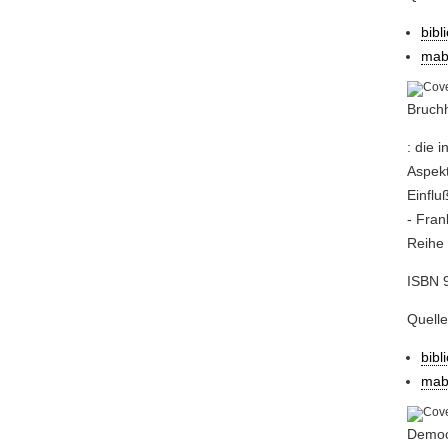
bibl
mab
Bruchh
: die 
Aspekt
Einflu
- Fran
Reihe 
ISBN 9
Quell
bibl
mab
Democr