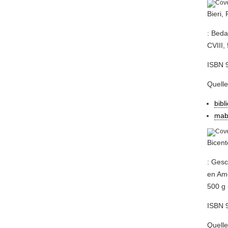
Bieri,
: Beda
CVIII,
ISBN 
Quell
bibl
mab
Bicent
: Gesc
en Amé
500 g 
ISBN 9
Quell