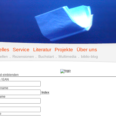
elles
Service
Literatur
Projekte
Über uns
ellen
.
Rezensionen
.
Buchstart
.
Multimedia
.
biblio-blog
ld einblenden
 / EAN
hname
Index
ame
e