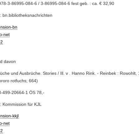
78-3-86995-084-6 / 3-86995-084-6 fest geb. : ca. € 32,90
: bn.bibliotheksnachrichten
ension-bn
io-net
2
nd davon
rüche und Ausbrüche. Stories / Ill. v . Hanno Rink. - Reinbek : Rowohlt, 
(rororo rotfuchs; 664)
3-499-20664-1 ÖS 78,-
: Kommission für KJL
nsion-kkjl
io-net
2