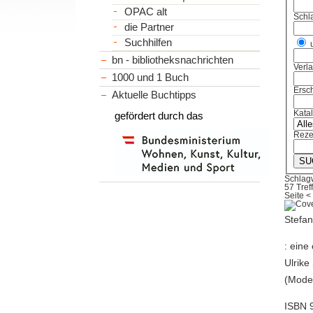
OPAC alt
Schl
die Partner
Suchhilfen
bn - bibliotheksnachrichten
Verl
1000 und 1 Buch
Ersch
Aktuelle Buchtipps
Kata
gefördert durch das
Reze
Schlag
57 Tref
Seite
<
Stefan
: eine
Ulrike
(Moder
ISBN 9