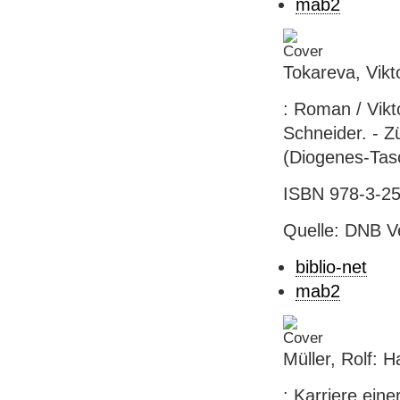
mab2
Tokareva, Vikt
: Roman / Vikt
Schneider. - Z
(Diogenes-Tas
ISBN 978-3-25
Quelle: DNB V
biblio-net
mab2
Müller, Rolf: H
: Karriere eine