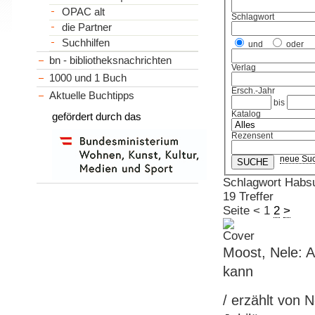
OPAC alt
Schlagwort
die Partner
Suchhilfen
und
oder
bn - bibliotheksnachrichten
Verlag
1000 und 1 Buch
Ersch.-Jahr
Aktuelle Buchtipps
bis
Katalog
gefördert durch das
Rezensent
neue Su
Schlagwort Habs
19 Treffer
Seite
<
1
2
>
Moost, Nele: A
kann
/ erzählt von 