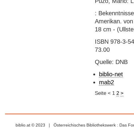
Puzo, Mario: 
: Bekenntnisse
Amerikan. von 
18 cm - (Ullst
ISBN 978-3-54
73.00
Quelle: DNB
biblio-net
mab2
Seite
<
1
2
>
biblio.at © 2023 | Österreichisches Bibliothekswerk : Das F