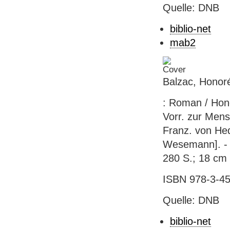
Quelle: DNB
biblio-net
mab2
Balzac, Honor
: Roman / Hon
Vorr. zur Men
Franz. von He
Wesemann]. - 1.
280 S.; 18 cm 
ISBN 978-3-45
Quelle: DNB
biblio-net