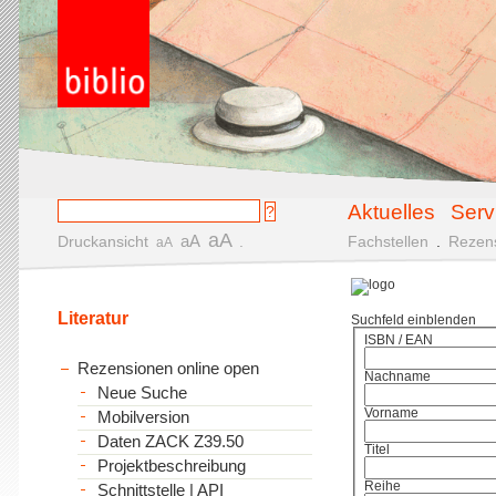
Aktuelles
Serv
aA
aA
Druckansicht
.
Fachstellen
.
Rezen
aA
Literatur
Suchfeld einblenden
ISBN / EAN
Rezensionen online open
Nachname
Neue Suche
Vorname
Mobilversion
Daten ZACK Z39.50
Titel
Projektbeschreibung
Reihe
Schnittstelle | API