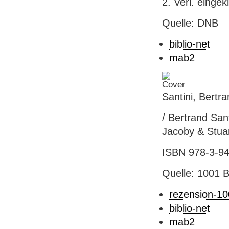
2. Verl. eingek
Quelle: DNB
biblio-net
mab2
Santini, Bert
/ Bertrand San
Jacoby & Stuar
ISBN 978-3-94
Quelle: 1001 
rezension-1
biblio-net
mab2