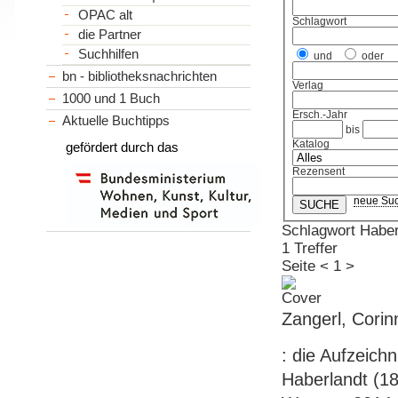
OPAC alt
Schlagwort
die Partner
Suchhilfen
und
oder
bn - bibliotheksnachrichten
Verlag
1000 und 1 Buch
Ersch.-Jahr
Aktuelle Buchtipps
bis
Katalog
gefördert durch das
Rezensent
neue Su
Schlagwort Haber
1 Treffer
Seite
<
1
>
Zangerl, Cori
: die Aufzeich
Haberlandt (18