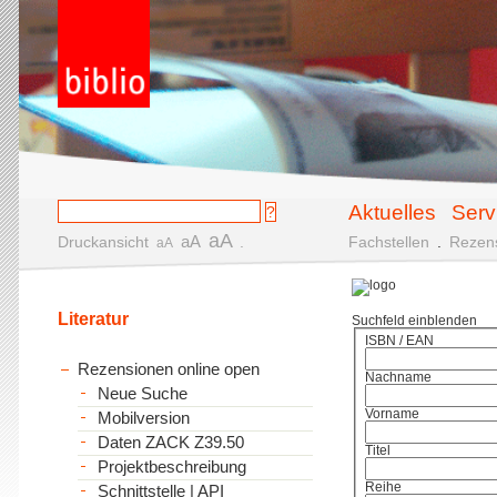
Aktuelles
Serv
aA
aA
Druckansicht
.
Fachstellen
.
Rezen
aA
Literatur
Suchfeld einblenden
ISBN / EAN
Rezensionen online open
Nachname
Neue Suche
Vorname
Mobilversion
Daten ZACK Z39.50
Titel
Projektbeschreibung
Reihe
Schnittstelle | API