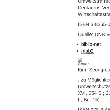
Umweltstrafrec
Centaurus-Verl
Wirtschaftsstra
ISBN 3-8255-05
Quelle: DNB V
biblio-net
mab2
Kim, Seong-eu
: zu Möglichke
Umweltschutze
XVI, 254 S.; 2
II; Bd. 15)
ISBN 978-3-45