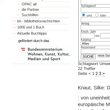
OPAC alt
Schlagwort
die Partner
Suchhilfen
und
oder
bn - bibliotheksnachrichten
Verlag
1000 und 1 Buch
Ersch.-Jahr
Aktuelle Buchtipps
bis
Katalog
gefördert durch das
Rezensent
neue Su
Schlagwort Umwel
22 Treffer
Seite
<
1
2
3
>
Knaut, Silke: 
: von uneinhei
europäische M