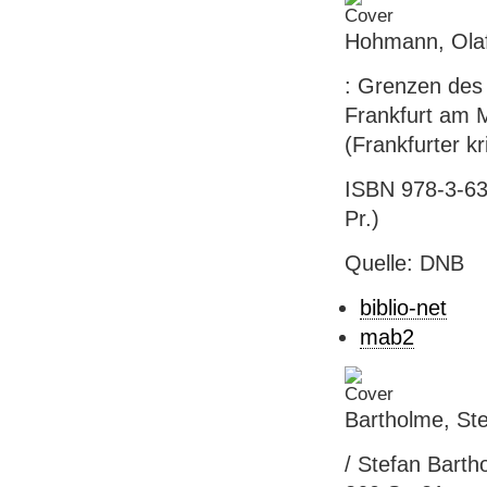
Hohmann, Olaf
: Grenzen des 
Frankfurt am M
(Frankfurter k
ISBN 978-3-631
Pr.)
Quelle: DNB
biblio-net
mab2
Bartholme, St
/ Stefan Barth