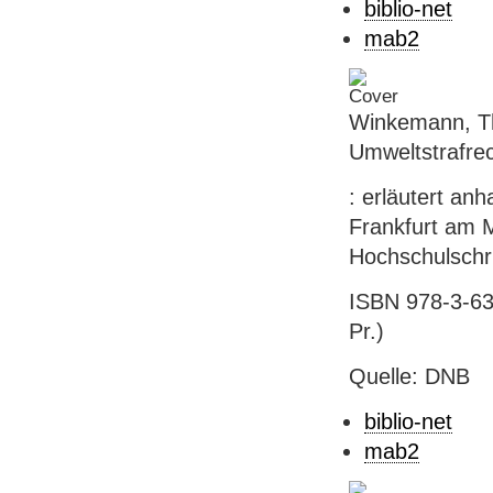
biblio-net
mab2
Winkemann, Th
Umweltstrafre
: erläutert an
Frankfurt am M
Hochschulschri
ISBN 978-3-631
Pr.)
Quelle: DNB
biblio-net
mab2