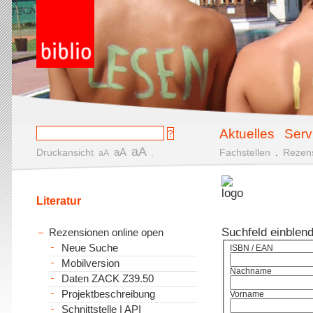
Aktuelles
Serv
aA
aA
Druckansicht
.
Fachstellen
.
Rezen
aA
Literatur
Suchfeld einblen
Rezensionen online open
Neue Suche
ISBN / EAN
Mobilversion
Nachname
Daten ZACK Z39.50
Projektbeschreibung
Vorname
Schnittstelle | API