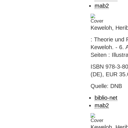
mab2
Keweloh, Herib
: Theorie und 
Keweloh. - 6. 
Seiten : Illust
ISBN 978-3-80
(DE), EUR 35.
Quelle: DNB
biblio-net
mab2
Keweloh, Herib