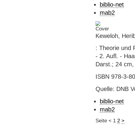
biblio-net
mab2
Keweloh, Herib
: Theorie und 
- 2. Aufl. - Ha
Darst.; 24 cm,
ISBN 978-3-80
Quelle: DNB V
biblio-net
mab2
Seite
<
1
2
>