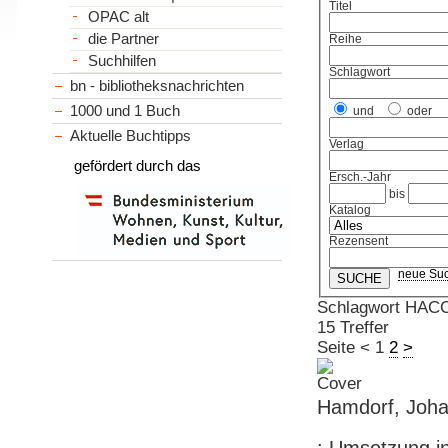
Titel
OPAC alt
die Partner
Reihe
Suchhilfen
Schlagwort
bn - bibliotheksnachrichten
1000 und 1 Buch
und
oder
Aktuelle Buchtipps
Verlag
gefördert durch das
Ersch.-Jahr
bis
Katalog
Rezensent
neue Su
Schlagwort HAC
15 Treffer
Seite
<
1
2
>
Hamdorf, Joha