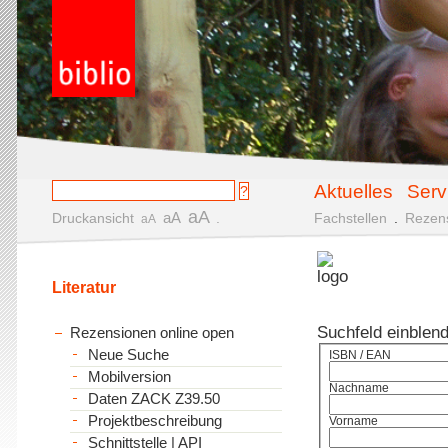
Aktuelles
Serv
aA
aA
Druckansicht
.
Fachstellen
.
Rezen
aA
Literatur
Suchfeld einblen
Rezensionen online open
Neue Suche
ISBN / EAN
Mobilversion
Nachname
Daten ZACK Z39.50
Projektbeschreibung
Vorname
Schnittstelle | API