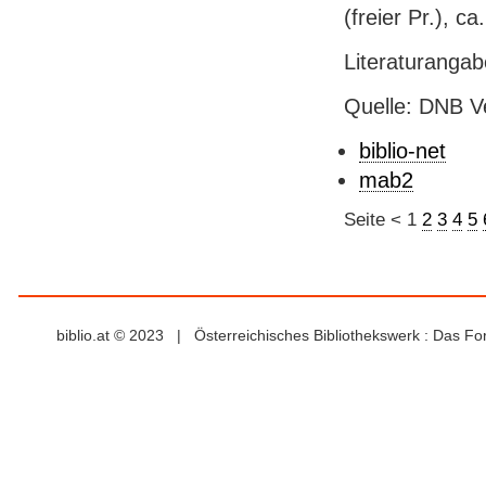
(freier Pr.), ca
Literaturanga
Quelle: DNB V
biblio-net
mab2
Seite
<
1
2
3
4
5
biblio.at © 2023 | Österreichisches Bibliothekswerk : Das F