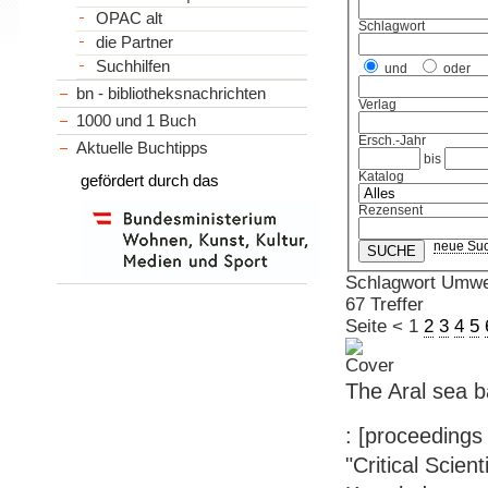
OPAC alt
Schlagwort
die Partner
Suchhilfen
und
oder
bn - bibliotheksnachrichten
Verlag
1000 und 1 Buch
Ersch.-Jahr
Aktuelle Buchtipps
bis
Katalog
gefördert durch das
Rezensent
neue Su
Schlagwort Umwe
67 Treffer
Seite
<
1
2
3
4
5
The Aral sea b
: [proceeding
"Critical Scien