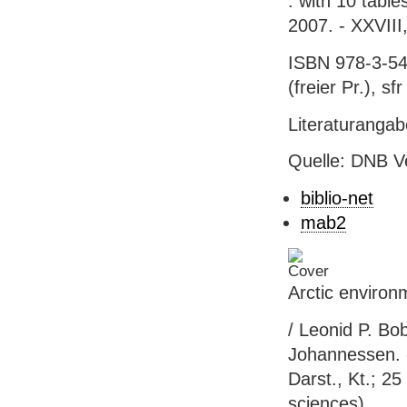
: with 10 table
2007. - XXVIII,
ISBN 978-3-54
(freier Pr.), sf
Literaturanga
Quelle: DNB V
biblio-net
mab2
Arctic environm
/ Leonid P. Bo
Johannessen. - 
Darst., Kt.; 2
sciences)