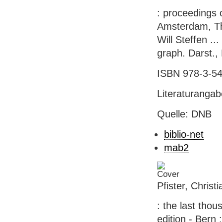
: proceedings
Amsterdam, The
Will Steffen ...
graph. Darst.,
ISBN 978-3-54
Literaturanga
Quelle: DNB
biblio-net
mab2
Pfister, Christ
: the last thou
edition - Bern 