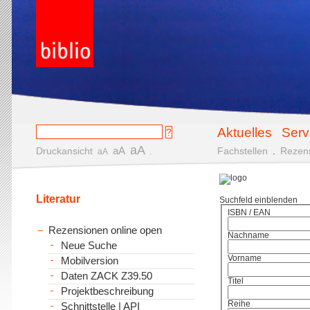
Aktuelles
Serv
aA
aA
Druckansicht
.
Fachstellen
.
Rezen
aA
Literatur
Suchfeld einblenden
ISBN / EAN
Rezensionen online open
Nachname
Neue Suche
Vorname
Mobilversion
Daten ZACK Z39.50
Titel
Projektbeschreibung
Reihe
Schnittstelle | API