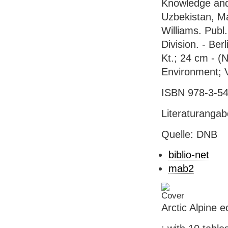
Knowledge and
Uzbekistan, May
Williams. Publ.
Division. - Ber
Kt.; 24 cm - (N
Environment; V
ISBN 978-3-54
Literaturanga
Quelle: DNB
biblio-net
mab2
Arctic Alpine 