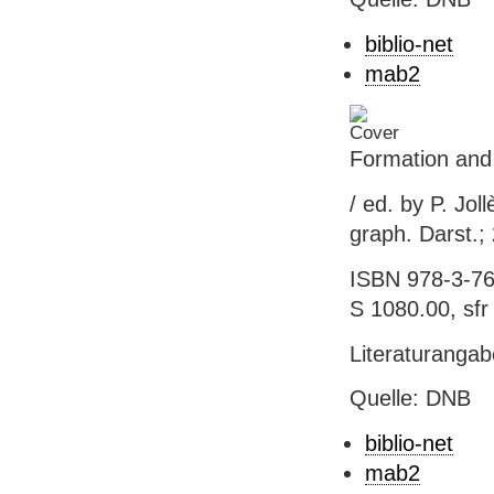
biblio-net
mab2
Formation and 
/ ed. by P. Joll
graph. Darst.;
ISBN 978-3-76
S 1080.00, sfr
Literaturanga
Quelle: DNB
biblio-net
mab2