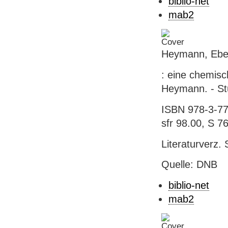
biblio-net
mab2
Heymann, Eber
: eine chemisc
Heymann. - Stut
ISBN 978-3-77
sfr 98.00, S 7
Literaturverz. 
Quelle: DNB
biblio-net
mab2