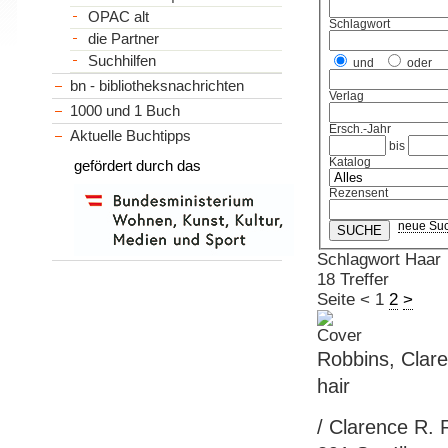
OPAC alt
Schlagwort
die Partner
Suchhilfen
und
oder
bn - bibliotheksnachrichten
Verlag
1000 und 1 Buch
Ersch.-Jahr
Aktuelle Buchtipps
bis
Katalog
gefördert durch das
Rezensent
neue Su
Schlagwort Haar
18 Treffer
Seite
<
1
2
>
Robbins, Clare
hair
/ Clarence R. R