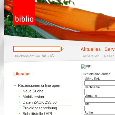
Aktuelles
Serv
aA
aA
Druckansicht
.
Fachstellen
.
Rezen
aA
Literatur
Suchfeld einblenden
ISBN / EAN
Rezensionen online open
Nachname
Neue Suche
Vorname
Mobilversion
Daten ZACK Z39.50
Titel
Projektbeschreibung
Reihe
Schnittstelle | API