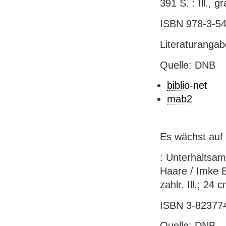
391 S. : Ill., 
ISBN 978-3-54
Literaturanga
Quelle: DNB
biblio-net
mab2
Es wächst auf 
: Unterhaltsa
Haare / Imke B
zahlr. Ill.; 24 
ISBN 3-823774
Quelle: DNB