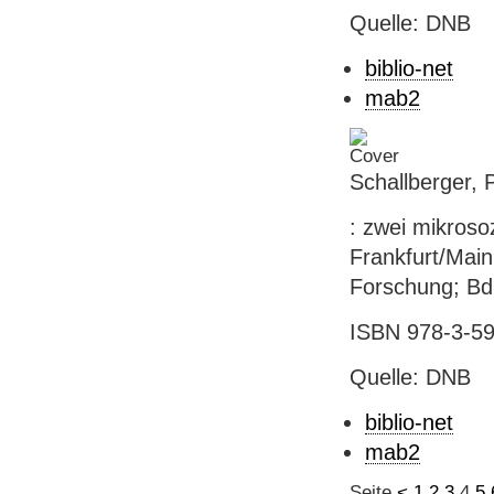
Quelle: DNB
biblio-net
mab2
Schallberger, P
: zwei mikroso
Frankfurt/Main
Forschung; Bd
ISBN 978-3-59
Quelle: DNB
biblio-net
mab2
Seite
<
1
2
3
4
5