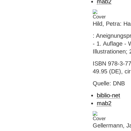
mab2
Hild, Petra: H
: Aneignungspr
- 1. Auflage -
Illustrationen;
ISBN 978-3-77
49.95 (DE), ci
Quelle: DNB
biblio-net
mab2
Gellermann, Ja