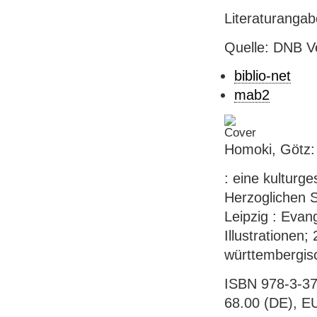
Literaturanga
Quelle: DNB V
biblio-net
mab2
Homoki, Götz: 
: eine kulturg
Herzoglichen S
Leipzig : Evang
Illustrationen
württembergis
ISBN 978-3-37
68.00 (DE), E