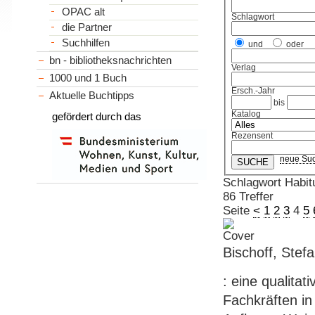
OPAC alt
Schlagwort
die Partner
Suchhilfen
und
oder
bn - bibliotheksnachrichten
Verlag
1000 und 1 Buch
Ersch.-Jahr
Aktuelle Buchtipps
bis
Katalog
gefördert durch das
Rezensent
neue Su
Schlagwort Habit
86 Treffer
Seite
<
1
2
3
4
5
Bischoff, Stef
: eine qualita
Fachkräften in 