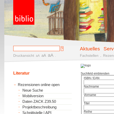
Aktuelles
Serv
aA
aA
Druckansicht
.
Fachstellen
.
Rezen
aA
Literatur
Suchfeld einblenden
ISBN / EAN
Rezensionen online open
Nachname
Neue Suche
Vorname
Mobilversion
Daten ZACK Z39.50
Titel
Projektbeschreibung
Reihe
Schnittstelle | API