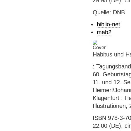
29.95 (DE), ci
Quelle: DNB
biblio-net
mab2
Habitus und H
: Tagungsband 
60. Geburtsta
11. und 12. S
Heimerl/Johann
Klagenfurt : H
Illustrationen;
ISBN 978-3-70
22.00 (DE), ci