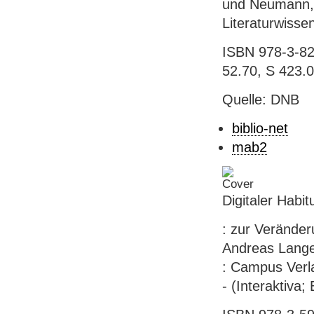
und Neumann, 1
Literaturwisse
ISBN 978-3-826
52.70, S 423.
Quelle: DNB
biblio-net
mab2
Digitaler Habit
: zur Veränder
Andreas Langen
: Campus Verla
- (Interaktiva;