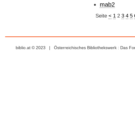
mab2
Seite
<
1
2
3
4
5
biblio.at © 2023 | Österreichisches Bibliothekswerk : Das F