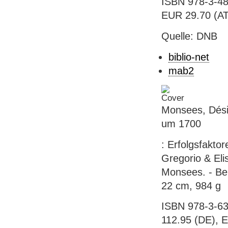
ISBN 978-3-48
EUR 29.70 (AT
Quelle: DNB
biblio-net
mab2
Monsees, Désir
um 1700
: Erfolgsfakto
Gregorio & Eli
Monsees. - Berl
22 cm, 984 g
ISBN 978-3-63
112.95 (DE), E