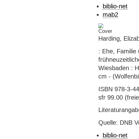
biblio-net
mab2
Harding, Eliza
: Ehe, Familie
frühneuzeitlich
Wiesbaden : Har
cm - (Wolfenbü
ISBN 978-3-44
sfr 99.00 (freie
Literaturanga
Quelle: DNB V
biblio-net