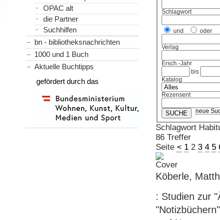
OPAC alt
Schlagwort
die Partner
Suchhilfen
und
oder
bn - bibliotheksnachrichten
Verlag
1000 und 1 Buch
Ersch.-Jahr
Aktuelle Buchtipps
bis
Katalog
gefördert durch das
Rezensent
neue Su
Schlagwort Habit
86 Treffer
Seite
<
1
2
3
4
5
Köberle, Matth
: Studien zur 
"Notizbüchern"