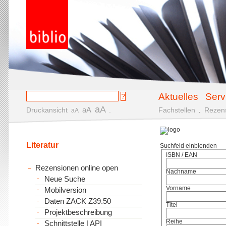
Aktuelles
Serv
aA
aA
Druckansicht
.
Fachstellen
.
Rezen
aA
Literatur
Suchfeld einblenden
ISBN / EAN
Rezensionen online open
Nachname
Neue Suche
Vorname
Mobilversion
Daten ZACK Z39.50
Titel
Projektbeschreibung
Reihe
Schnittstelle | API