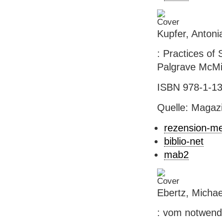
Kupfer, Antoni
: Practices of
Palgrave McMil
ISBN 978-1-13
Quelle: Magaz
rezension-m
biblio-net
mab2
Ebertz, Michael
: vom notwendi