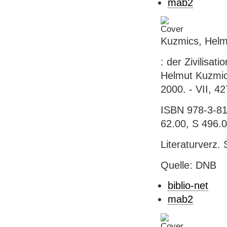
mab2
Kuzmics, Helmu
: der Zivilisa
Helmut Kuzmic
2000. - VII, 42
ISBN 978-3-810
62.00, S 496.
Literaturverz. 
Quelle: DNB
biblio-net
mab2