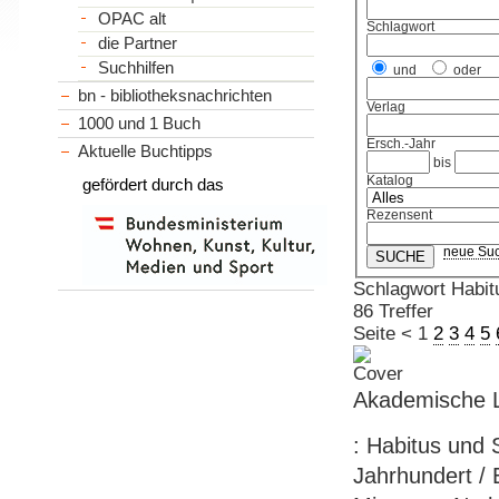
OPAC alt
Schlagwort
die Partner
Suchhilfen
und
oder
bn - bibliotheksnachrichten
Verlag
1000 und 1 Buch
Ersch.-Jahr
Aktuelle Buchtipps
bis
Katalog
gefördert durch das
Rezensent
neue Su
Schlagwort Habit
86 Treffer
Seite
<
1
2
3
4
5
Akademische 
: Habitus und 
Jahrhundert /