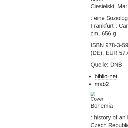
Ciesielski, Ma
: eine Soziolog
Frankfurt : Cam
cm, 656 g
ISBN 978-3-59
(DE), EUR 57.
Quelle: DNB
biblio-net
mab2
Bohemia
: history of a
Czech Republic