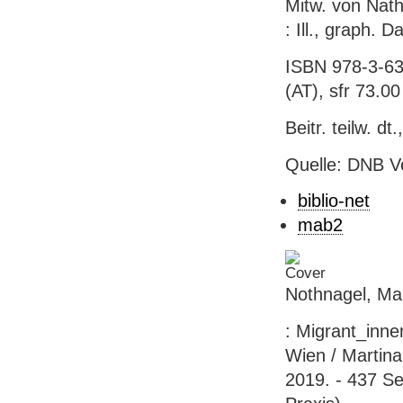
Mitw. von Nath
: Ill., graph. D
ISBN 978-3-63
(AT), sfr 73.00 
Beitr. teilw. dt
Quelle: DNB V
biblio-net
mab2
Nothnagel, Mar
: Migrant_inne
Wien / Martina 
2019. - 437 Se