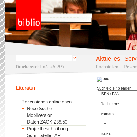
Aktuelles
Serv
aA
aA
Druckansicht
.
Fachstellen
.
Rezen
aA
Literatur
Suchfeld einblenden
ISBN / EAN
Rezensionen online open
Nachname
Neue Suche
Vorname
Mobilversion
Daten ZACK Z39.50
Titel
Projektbeschreibung
Reihe
Schnittstelle | API