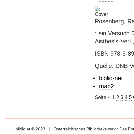
Rosenberg, Ra
: ein Versuch 
Aisthesis-Verl.
ISBN 978-3-89
Quelle: DNB V
biblio-net
mab2
Seite
<
1
2
3
4
5
biblio.at © 2023 | Österreichisches Bibliothekswerk : Das F