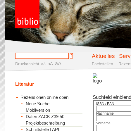
Aktuelles
Serv
aA
aA
Druckansicht
.
Fachstellen
.
Rezen
aA
Literatur
Suchfeld einblen
Rezensionen online open
Neue Suche
ISBN / EAN
Mobilversion
Nachname
Daten ZACK Z39.50
Projektbeschreibung
Vorname
Schnittstelle | API