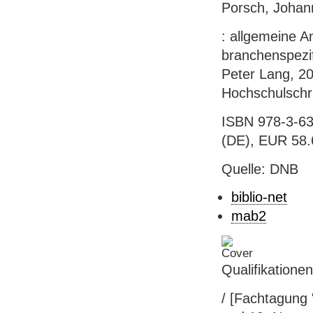
Porsch, Johann
: allgemeine A
branchenspezif
Peter Lang, 20
Hochschulschri
ISBN 978-3-63
(DE), EUR 58.6
Quelle: DNB
biblio-net
mab2
Qualifikatione
/ [Fachtagung 