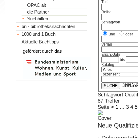
Titel
OPAC alt
die Partner
Reihe
Suchhilfen
Schlagwort
bn - bibliotheksnachrichten
1000 und 1 Buch
und
oder
Aktuelle Buchtipps
Verlag
gefördert durch das
Ersch.-Jahr
bis
Katalog
Rezensent
neue Su
Schlagwort Quali
87 Treffer
Seite
<
1
...
3
4
5
Neue Qualifizi