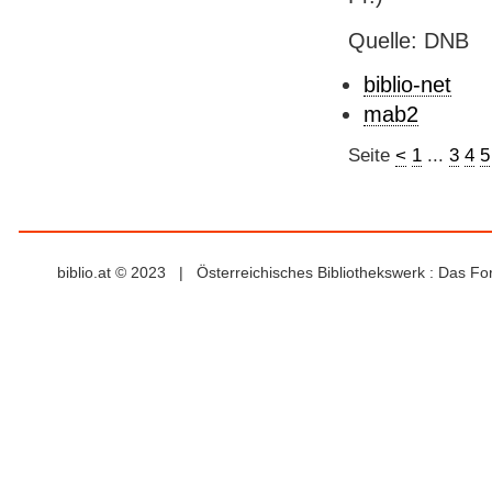
Quelle: DNB
biblio-net
mab2
Seite
<
1
...
3
4
5
biblio.at © 2023 | Österreichisches Bibliothekswerk : Das F