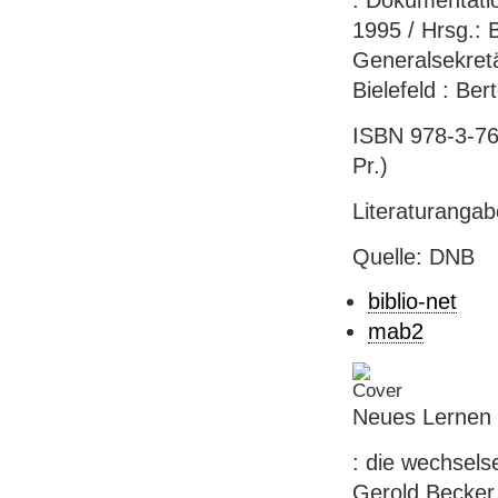
: Dokumentati
1995 / Hrsg.: 
Generalsekretä
Bielefeld : Be
ISBN 978-3-763
Pr.)
Literaturanga
Quelle: DNB
biblio-net
mab2
Neues Lernen
: die wechsels
Gerold Becker 