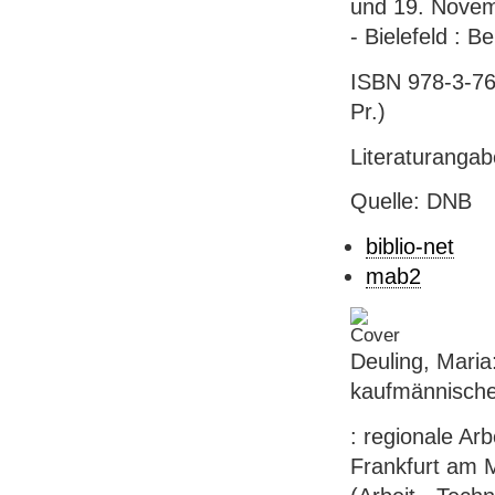
und 19. Novemb
- Bielefeld : B
ISBN 978-3-763
Pr.)
Literaturanga
Quelle: DNB
biblio-net
mab2
Deuling, Maria
kaufmännische
: regionale Arb
Frankfurt am M