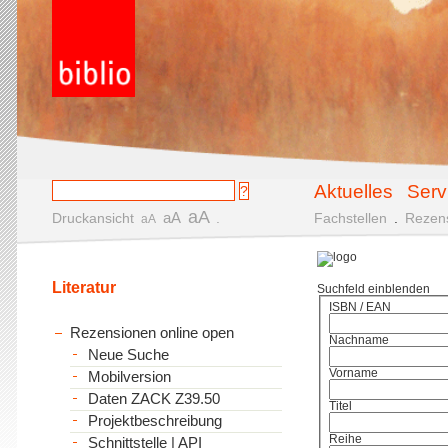
Aktuelles
Serv
aA
aA
Druckansicht
.
Fachstellen
.
Rezen
aA
Literatur
Suchfeld einblenden
ISBN / EAN
Rezensionen online open
Nachname
Neue Suche
Vorname
Mobilversion
Daten ZACK Z39.50
Titel
Projektbeschreibung
Reihe
Schnittstelle | API