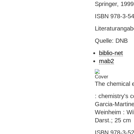
Springer, 1999
ISBN 978-3-54
Literaturanga
Quelle: DNB
biblio-net
mab2
The chemical 
: chemistry's c
Garcia-Martine
Weinheim : Wile
Darst.; 25 cm
ISBN 978-3-52