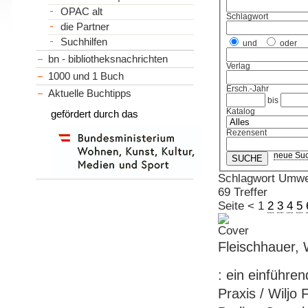
OPAC alt
Schlagwort
die Partner
Suchhilfen
und
oder
bn - bibliotheksnachrichten
Verlag
1000 und 1 Buch
Ersch.-Jahr
Aktuelle Buchtipps
bis
Katalog
gefördert durch das
Rezensent
neue Su
Schlagwort Umwe
69 Treffer
Seite
<
1
2
3
4
5
Fleischhauer,
: ein einführe
Praxis / Wiljo 