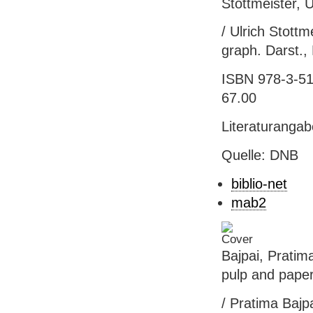
Stottmeister, 
/ Ulrich Stottme
graph. Darst.,
ISBN 978-3-519
67.00
Literaturanga
Quelle: DNB
biblio-net
mab2
Bajpai, Pratim
pulp and paper
/ Pratima Bajpa