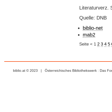
Literaturverz. 
Quelle: DNB
biblio-net
mab2
Seite
<
1
2
3
4
5
biblio.at © 2023 | Österreichisches Bibliothekswerk : Das F