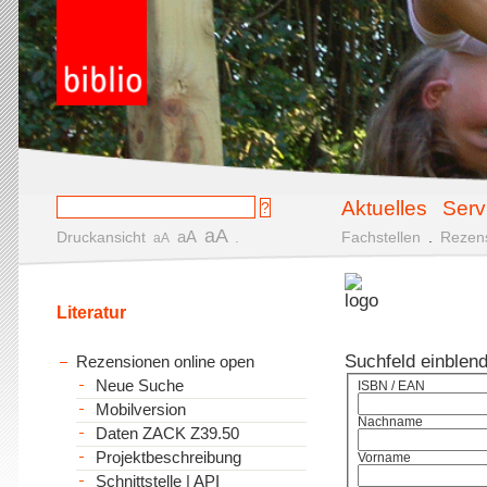
Aktuelles
Serv
aA
aA
Druckansicht
.
Fachstellen
.
Rezen
aA
Literatur
Suchfeld einblen
Rezensionen online open
Neue Suche
ISBN / EAN
Mobilversion
Nachname
Daten ZACK Z39.50
Projektbeschreibung
Vorname
Schnittstelle | API