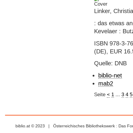
Linker, Christi
: das etwas an
Kevelaer : But
ISBN 978-3-76
(DE), EUR 16.
Quelle: DNB
biblio-net
mab2
Seite
<
1
...
3
4
5
biblio.at © 2023 | Österreichisches Bibliothekswerk : Das F