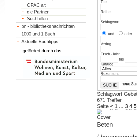
Titel
OPAC alt
die Partner
Reihe
Suchhilfen
Schlagwort
bn - bibliotheksnachrichten
1000 und 1 Buch
und
oder
Aktuelle Buchtipps
Verlag
gefördert durch das
Ersch.-Jahr
bis
Katalog
Rezensent
neue Su
Schlagwort Gebe
671 Treffer
Seite
<
1
...
3
4
5
Beten