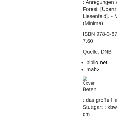
: Anregungen z
Foresi. [Übert
Liesenfeld]. -
(Minima)
ISBN 978-3-879
7.60
Quelle: DNB
biblio-net
mab2
Beten
: das große Hau
Stuttgart : kbw
cm