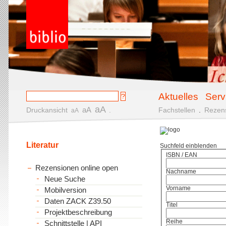
Aktuelles
Serv
aA
aA
Druckansicht
.
Fachstellen
.
Rezen
aA
Literatur
Suchfeld einblenden
ISBN / EAN
Rezensionen online open
Nachname
Neue Suche
Vorname
Mobilversion
Daten ZACK Z39.50
Titel
Projektbeschreibung
Reihe
Schnittstelle | API