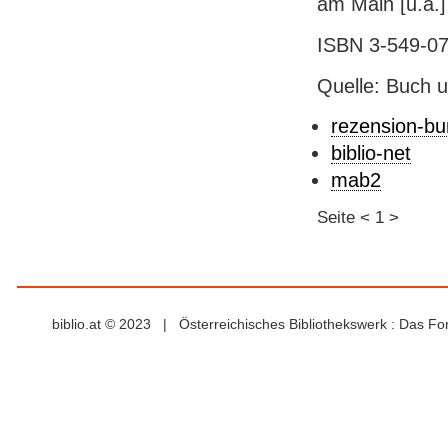
am Main [u.a.] 
ISBN 3-549-0
Quelle: Buch u
rezension-b
biblio-net
mab2
Seite
<
1
>
biblio.at © 2023 | Österreichisches Bibliothekswerk : Das F