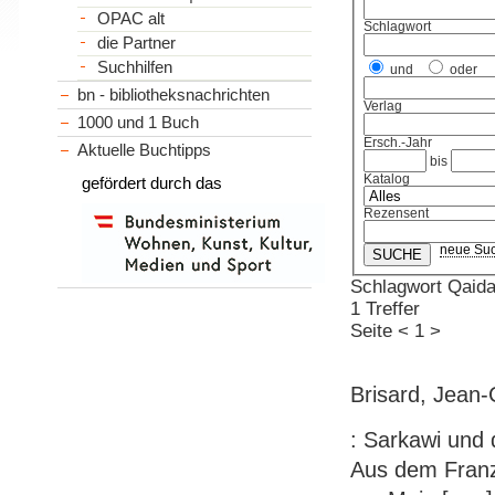
OPAC alt
Schlagwort
die Partner
Suchhilfen
und
oder
bn - bibliotheksnachrichten
Verlag
1000 und 1 Buch
Ersch.-Jahr
Aktuelle Buchtipps
bis
Katalog
gefördert durch das
Rezensent
neue Su
Schlagwort Qaid
1 Treffer
Seite
<
1
>
Brisard, Jean-
: Sarkawi und 
Aus dem Franz.