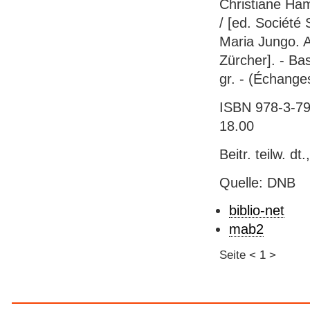
Christiane Ham
/ [ed. Société 
Maria Jungo. A
Zürcher]. - Bas
gr. - (Échange
ISBN 978-3-796
18.00
Beitr. teilw. dt.
Quelle: DNB
biblio-net
mab2
Seite
<
1
>