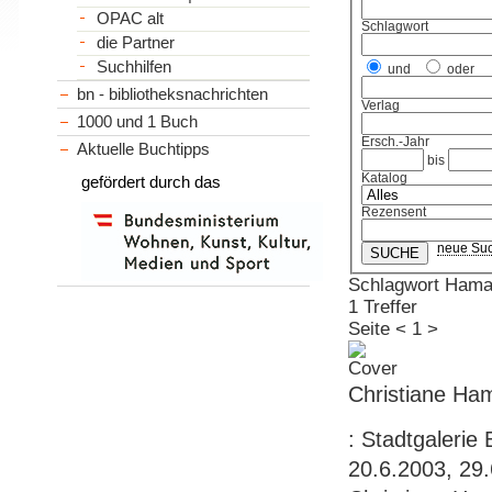
OPAC alt
Schlagwort
die Partner
Suchhilfen
und
oder
bn - bibliotheksnachrichten
Verlag
1000 und 1 Buch
Ersch.-Jahr
Aktuelle Buchtipps
bis
Katalog
gefördert durch das
Rezensent
neue Su
Schlagwort Hamac
1 Treffer
Seite
<
1
>
Christiane Ha
: Stadtgalerie
20.6.2003, 29.