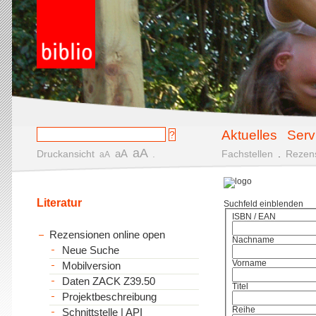
Aktuelles
Serv
aA
aA
Druckansicht
.
Fachstellen
.
Rezen
aA
Literatur
Suchfeld einblenden
ISBN / EAN
Rezensionen online open
Nachname
Neue Suche
Vorname
Mobilversion
Daten ZACK Z39.50
Titel
Projektbeschreibung
Reihe
Schnittstelle | API