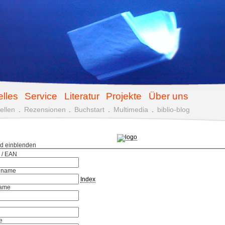
elles
Service
Literatur
Projekte
Über uns
ellen
.
Rezensionen
.
Buchstart
.
Multimedia
.
biblio-blog
ld einblenden
 / EAN
hname
Index
ame
e