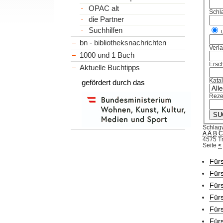
OPAC alt
Schl
die Partner
Suchhilfen
bn - bibliotheksnachrichten
Verl
1000 und 1 Buch
Ersch
Aktuelle Buchtipps
Kata
gefördert durch das
Reze
Schlag
A
Ä
B
4575 Tr
Seite
<
Fürs
Fürs
Fürs
Fürs
Fürs
Fürs