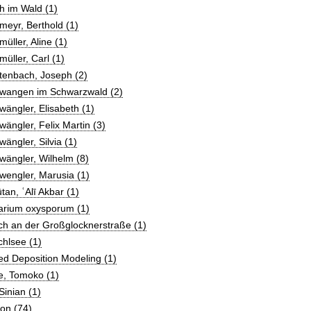
h im Wald (1)
meyr, Berthold (1)
müller, Aline (1)
müller, Carl (1)
tenbach, Joseph (2)
twangen im Schwarzwald (2)
wängler, Elisabeth (1)
wängler, Felix Martin (3)
wängler, Silvia (1)
wängler, Wilhelm (8)
wengler, Marusia (1)
tan, ʿAlī Akbar (1)
arium oxysporum (1)
ch an der Großglocknerstraße (1)
hlsee (1)
d Deposition Modeling (1)
e, Tomoko (1)
Sinian (1)
on (74)