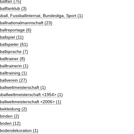
allfan (75)
allfanklub (3)
ball, Fussballinternat, Bundesliga, Sport (1)
allnationalmannschaft (23)
allreportage (6)
allspiel (11)
allspieler (61)
allsprache (7)
alltrainer (8)
alltrainerin (1)
alltraining (1)
allverein (27)
allweltmeisterschaft (1)
ballweltmeisterschaft <1954> (1)
allweltmeisterschaft <2006> (1)
bekleidung (2)
binden (2)
boden (12)
bodendekoration (1)