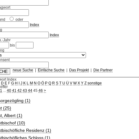
agwort
und
oder
Index
ag
Index
.-Jahr
bis
log
nsent
neue Suche
|
Einfache Suche
|
Das Projekt
|
Die Partner
wort Index
C
D
E
F
G
H
I
J
K
L
M
N
O
Ö
P
Q
R
S
T
U
Ü
V
W
X
Y
Z
sonstige
effer
1
...
40
41
42
43
44
45
46
>
orgezögling (1)
t (25)
t, Albert (1)
tbischof (10)
tbischöfliche Residenz (1)
tbischöfliches Schloss (1)