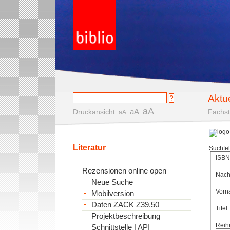
Aktu
aA
aA
Druckansicht
.
Fachst
aA
Literatur
Suchfe
ISBN
Rezensionen online open
Nac
Neue Suche
Vorn
Mobilversion
Daten ZACK Z39.50
Titel
Projektbeschreibung
Reih
Schnittstelle | API