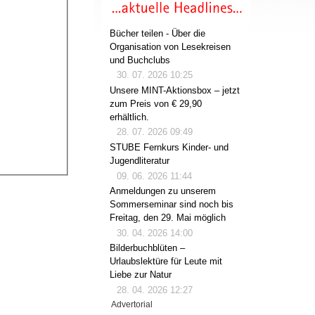
Bücher teilen - Über die
Organisation von Lesekreisen
und Buchclubs
30. 07. 2026 10:25
Unsere MINT-Aktionsbox – jetzt
zum Preis von € 29,90
erhältlich.
28. 07. 2026 09:49
STUBE Fernkurs Kinder- und
Jugendliteratur
09. 06. 2026 11:44
Anmeldungen zu unserem
Sommerseminar sind noch bis
Freitag, den 29. Mai möglich
30. 04. 2026 14:00
Bilderbuchblüten –
Urlaubslektüre für Leute mit
Liebe zur Natur
28. 04. 2026 12:27
Advertorial