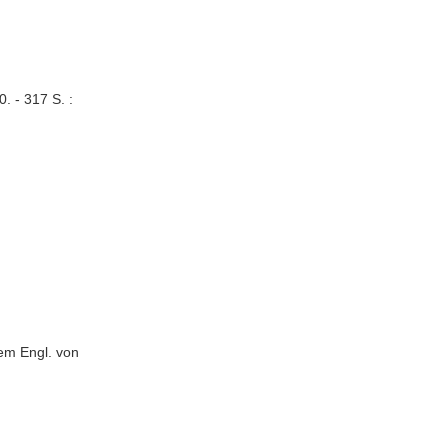
. - 317 S. :
em Engl. von