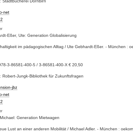
: Stadtbücherei Dornbirn
io-net
2
dt-Eßer, Ute: Generation Globalisierung
haltigkeit im pädagogischen Alltag / Ute Gebhardt-Eßer. - München : o
.
978-3-86581-400-5 / 3-86581-400-X € 20,50
: Robert-Jungk-Bibliothek für Zukunftsfragen
nsion-jbz
io-net
2
 Michael: Generation Mietwagen
neue Lust an einer anderen Mobilität / Michael Adler. - München : oekom