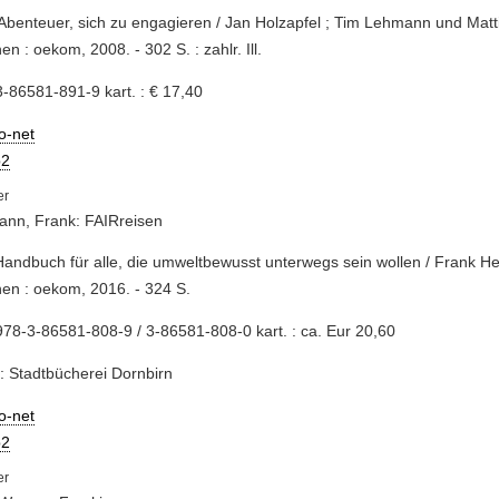
Abenteuer, sich zu engagieren / Jan Holzapfel ; Tim Lehmann und Matti
n : oekom, 2008. - 302 S. : zahlr. Ill.
-86581-891-9 kart. : € 17,40
io-net
2
ann, Frank: FAIRreisen
Handbuch für alle, die umweltbewusst unterwegs sein wollen / Frank H
en : oekom, 2016. - 324 S.
78-3-86581-808-9 / 3-86581-808-0 kart. : ca. Eur 20,60
: Stadtbücherei Dornbirn
io-net
2