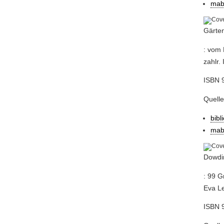
mab
Gärten
: vom 
zahlr. I
ISBN 9
Quelle
bibl
mab
Dowdin
: 99 G
Eva Le
ISBN 9