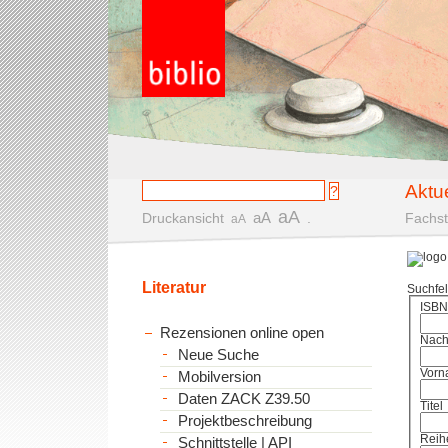
Aktu
aA
aA
Druckansicht
.
Fachst
aA
Literatur
Suchfe
ISBN
Rezensionen online open
Nac
Neue Suche
Vorn
Mobilversion
Daten ZACK Z39.50
Titel
Projektbeschreibung
Reih
Schnittstelle | API