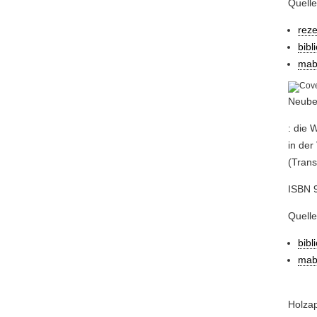
Quelle
reze
bibl
mab
Neuber
: die 
in der
(Trans
ISBN 
Quell
bibl
mab
Holzap