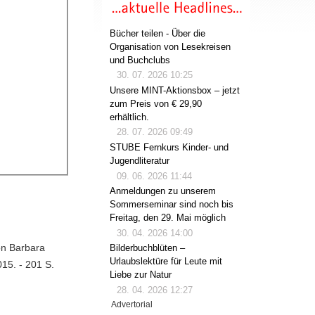
Bücher teilen - Über die
Organisation von Lesekreisen
und Buchclubs
30. 07. 2026 10:25
Unsere MINT-Aktionsbox – jetzt
zum Preis von € 29,90
erhältlich.
28. 07. 2026 09:49
STUBE Fernkurs Kinder- und
Jugendliteratur
09. 06. 2026 11:44
Anmeldungen zu unserem
Sommerseminar sind noch bis
Freitag, den 29. Mai möglich
30. 04. 2026 14:00
on Barbara
Bilderbuchblüten –
Urlaubslektüre für Leute mit
15. - 201 S.
Liebe zur Natur
28. 04. 2026 12:27
Advertorial