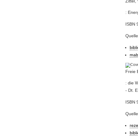
Zittel
: Ener
ISBN 9
Quelle
bibl
mab
Freie 
: die 
- Dt. 
ISBN 9
Quelle
rez
bibl