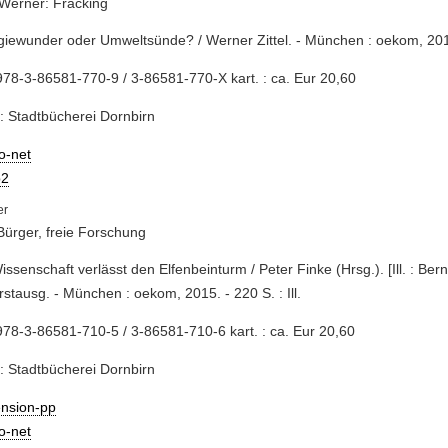
, Werner: Fracking
giewunder oder Umweltsünde? / Werner Zittel. - München : oekom, 201
78-3-86581-770-9 / 3-86581-770-X kart. : ca. Eur 20,60
: Stadtbücherei Dornbirn
io-net
2
Bürger, freie Forschung
Wissenschaft verlässt den Elfenbeinturm / Peter Finke (Hrsg.). [Ill. : B
Erstausg. - München : oekom, 2015. - 220 S. : Ill.
78-3-86581-710-5 / 3-86581-710-6 kart. : ca. Eur 20,60
: Stadtbücherei Dornbirn
ension-pp
io-net