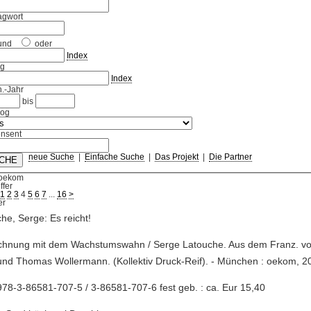
agwort
und
oder
Index
ag
Index
.-Jahr
bis
log
nsent
neue Suche
|
Einfache Suche
|
Das Projekt
|
Die Partner
 oekom
ffer
1
2
3
4
5
6
7
...
16
>
he, Serge: Es reicht!
echnung mit dem Wachstumswahn / Serge Latouche. Aus dem Franz. v
und Thomas Wollermann. (Kollektiv Druck-Reif). - München : oekom, 20
78-3-86581-707-5 / 3-86581-707-6 fest geb. : ca. Eur 15,40