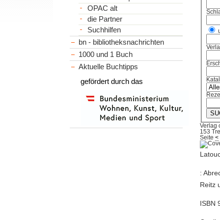
OPAC alt
Schl
die Partner
Suchhilfen
bn - bibliotheksnachrichten
Verl
1000 und 1 Buch
Ersch
Aktuelle Buchtipps
Kata
gefördert durch das
Reze
Verlag
153 Tre
Seite
<
Latouc
: Abr
Reitz 
ISBN 9