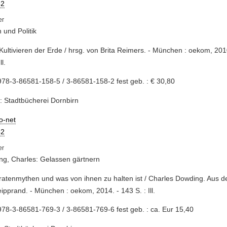
2
 und Politik
Kultivieren der Erde / hrsg. von Brita Reimers. - München : oekom, 2010
ll.
78-3-86581-158-5 / 3-86581-158-2 fest geb. : € 30,80
: Stadtbücherei Dornbirn
io-net
2
g, Charles: Gelassen gärtnern
ratenmythen und was von ihnen zu halten ist / Charles Dowding. Aus d
ipprand. - München : oekom, 2014. - 143 S. : Ill.
78-3-86581-769-3 / 3-86581-769-6 fest geb. : ca. Eur 15,40