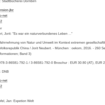
: Stadtbücherei Dornbirn
nsion-jbz
io-net
2
t, Jorit: "Es war ein naturverbundenes Leben ..."
Wahrnehmung von Natur und Umwelt im Kontext extremen gesellschaft
 Volksrepublik China / Jorit Neubert. - München : oekom, 2016. - 260 Se
formationen; Band 3)
978-3-86581-792-1 / 3-86581-792-0 Broschur : EUR 30.80 (AT), EUR 2
e: DNB
io-net
2
fel, Jan: Expetion Welt