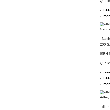
Quelle
bibl
mab
Gebhar
: Nach
200 S
ISBN 
Quelle
reze
bibl
mab
Adler,
: die 