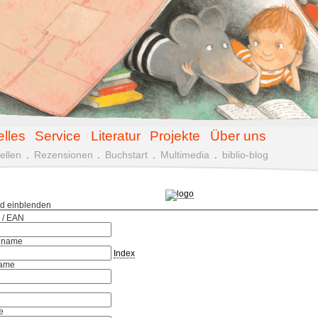
elles
Service
Literatur
Projekte
Über uns
ellen
.
Rezensionen
.
Buchstart
.
Multimedia
.
biblio-blog
ld einblenden
 / EAN
hname
Index
ame
e