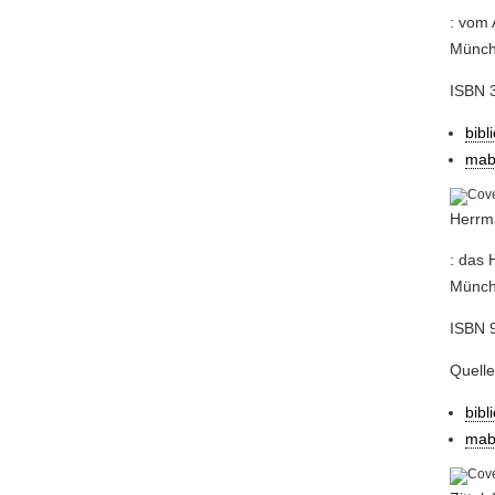
: vom 
Münche
ISBN 3
bibl
mab
Herrm
: das 
Münch
ISBN 9
Quelle
bibl
mab