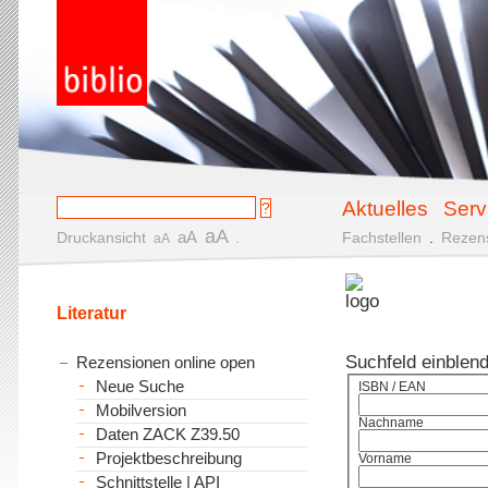
Aktuelles
Serv
aA
aA
Druckansicht
.
Fachstellen
.
Rezen
aA
Literatur
Suchfeld einblen
Rezensionen online open
Neue Suche
ISBN / EAN
Mobilversion
Nachname
Daten ZACK Z39.50
Projektbeschreibung
Vorname
Schnittstelle | API