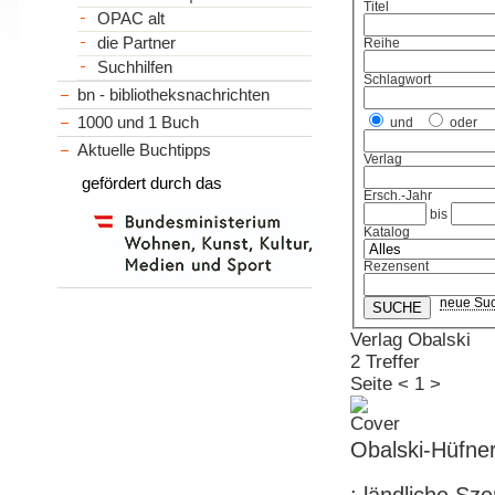
Titel
OPAC alt
die Partner
Reihe
Suchhilfen
Schlagwort
bn - bibliotheksnachrichten
1000 und 1 Buch
und
oder
Aktuelle Buchtipps
Verlag
gefördert durch das
Ersch.-Jahr
bis
Katalog
Rezensent
neue Su
Verlag Obalski
2 Treffer
Seite
<
1
>
Obalski-Hüfner