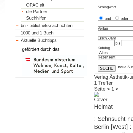
OPAC alt
Schlagwort
die Partner
Suchhilfen
und
oder
bn - bibliotheksnachrichten
Verlag
1000 und 1 Buch
Ersch.-Jahr
Aktuelle Buchtipps
bis
Katalog
gefördert durch das
Rezensent
neue Su
Verlag Ästhetik
1 Treffer
Seite
<
1
>
Heimat
: Sehnsucht na
Berlin [West]