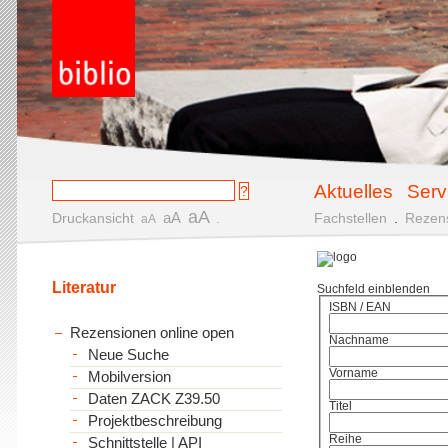
Aktuelles
Serv
aA
aA
Druckansicht
.
Fachstellen
.
Rezen
aA
Literatur
Suchfeld einblenden
ISBN / EAN
Rezensionen online open
Nachname
Neue Suche
Vorname
Mobilversion
Daten ZACK Z39.50
Titel
Projektbeschreibung
Reihe
Schnittstelle | API