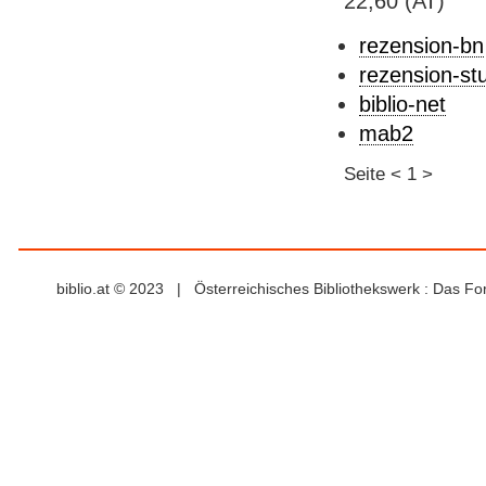
22,60 (AT)
rezension-bn
rezension-st
biblio-net
mab2
Seite
<
1
>
biblio.at © 2023 | Österreichisches Bibliothekswerk : Das F