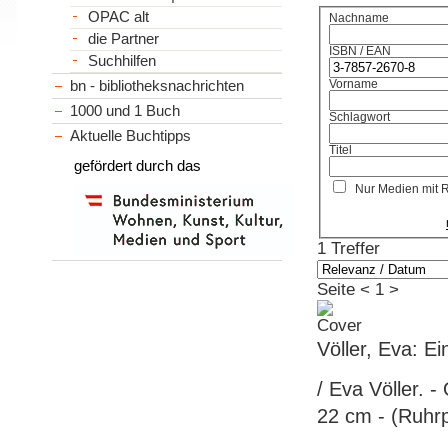
OPAC alt
Nachname
die Partner
ISBN / EAN
Suchhilfen
bn - bibliotheksnachrichten
Vorname
1000 und 1 Buch
Schlagwort
Aktuelle Buchtipps
Titel
gefördert durch das
Nur Medien mit 
1 Treffer
Seite
<
1
>
Völler, Eva: E
/ Eva Völler. -
22 cm - (Ruhr