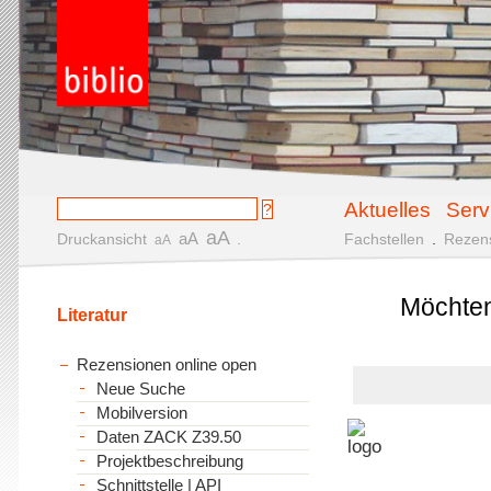
Aktuelles
Serv
aA
aA
Druckansicht
.
Fachstellen
.
Rezen
aA
Möchten
Literatur
Rezensionen online open
Neue Suche
Mobilversion
Daten ZACK Z39.50
Projektbeschreibung
Schnittstelle | API