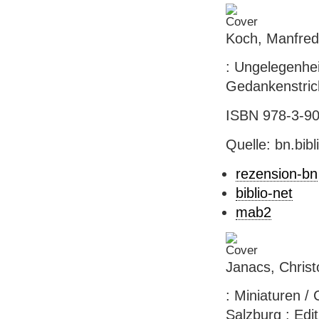
Koch, Manfred
: Ungelegenhe
Gedankenstriche
ISBN 978-3-902
Quelle: bn.bib
rezension-bn
biblio-net
mab2
Janacs, Christ
: Miniaturen /
Salzburg : Edit