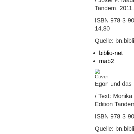
/ Josef P. Maut
Tandem, 2011. - 
ISBN 978-3-902
14,80
Quelle: bn.bib
biblio-net
mab2
Egon und das
/ Text: Monika M
Edition Tandem,
ISBN 978-3-902
Quelle: bn.bib