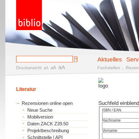
Aktuelles
Serv
aA
aA
Druckansicht
.
Fachstellen
.
Rezen
aA
Literatur
Suchfeld einblen
Rezensionen online open
Neue Suche
ISBN / EAN
Mobilversion
Nachname
Daten ZACK Z39.50
Projektbeschreibung
Vorname
Schnittstelle | API