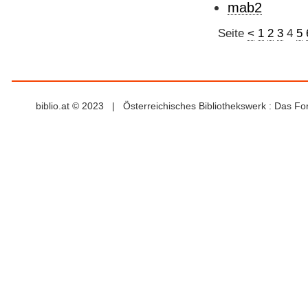
mab2
Seite
<
1
2
3
4
5
biblio.at © 2023 | Österreichisches Bibliothekswerk : Das F