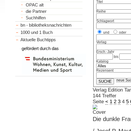
Titel
OPAC alt
die Partner
Reihe
Suchhilfen
Schlagwort
bn - bibliotheksnachrichten
1000 und 1 Buch
und
oder
Aktuelle Buchtipps
Verlag
gefördert durch das
Ersch.-Jahr
bis
Katalog
Rezensent
neue Su
Verlag Edition T
144 Treffer
Seite
<
1
2
3
4
5
Die dunkle Fra