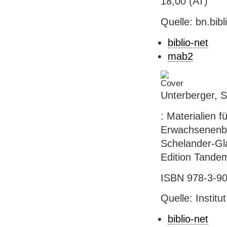
18,00 (AT)
Quelle: bn.bib
biblio-net
mab2
Unterberger, Si
: Materialien f
Erwachsenenbil
Schelander-Gla
Edition Tandem,
ISBN 978-3-90
Quelle: Instit
biblio-net