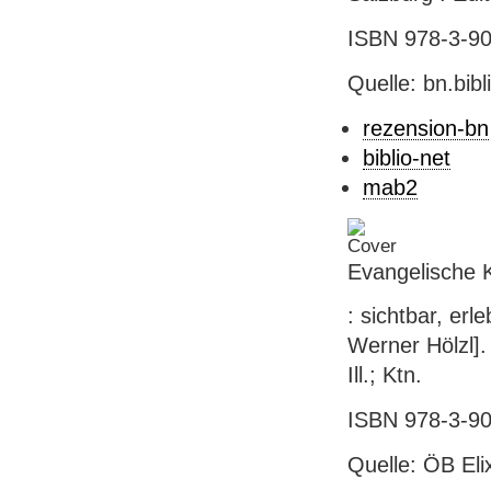
ISBN 978-3-902
Quelle: bn.bib
rezension-bn
biblio-net
mab2
Evangelische K
: sichtbar, erl
Werner Hölzl]. 
Ill.; Ktn.
ISBN 978-3-902
Quelle: ÖB El