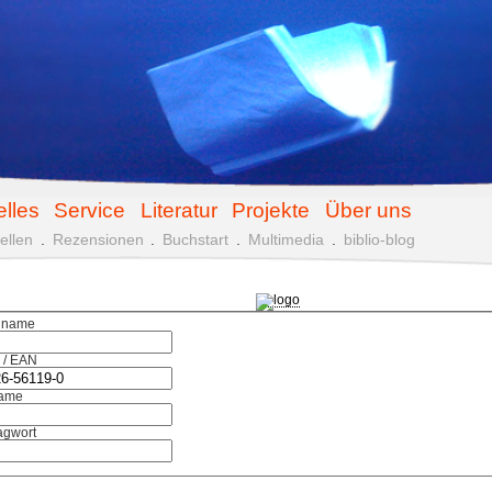
elles
Service
Literatur
Projekte
Über uns
ellen
.
Rezensionen
.
Buchstart
.
Multimedia
.
biblio-blog
hname
 / EAN
ame
agwort