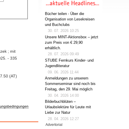
Bücher teilen - Über die
Organisation von Lesekreisen
und Buchclubs
30. 07. 2026 10:25
Unsere MINT-Aktionsbox – jetzt
zum Preis von € 29,90
erhältlich.
zek ; mit
28. 07. 2026 09:49
025. - 335
STUBE Fernkurs Kinder- und
Jugendliteratur
09. 06. 2026 11:44
7.50 (AT)
Anmeldungen zu unserem
Sommerseminar sind noch bis
Freitag, den 29. Mai möglich
30. 04. 2026 14:00
Bilderbuchblüten –
ungsbedingungen
Urlaubslektüre für Leute mit
Liebe zur Natur
28. 04. 2026 12:27
Advertorial