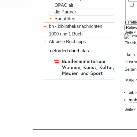
OPAC alt
die Partner
Suchhilfen
1 Treffe
bn - bibliotheksnachrichten
Seite
<
1000 und 1 Buch
Aktuelle Buchtipps
Fitzek
gefördert durch das
: kein
Illust
Seiten
ISBN 
bibl
mab
Seite
<