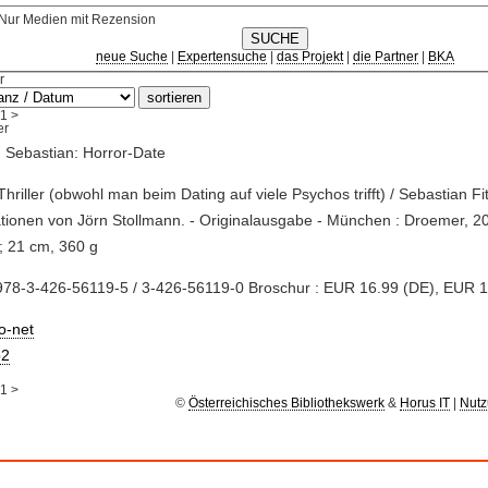
Nur Medien mit Rezension
neue Suche
|
Expertensuche
|
das Projekt
|
die Partner
|
BKA
r
1
>
, Sebastian: Horror-Date
 Thriller (obwohl man beim Dating auf viele Psychos trifft) / Sebastian Fit
rationen von Jörn Stollmann. - Originalausgabe - München : Droemer, 2
; 21 cm, 360 g
978-3-426-56119-5 / 3-426-56119-0 Broschur : EUR 16.99 (DE), EUR 1
io-net
2
1
>
©
Österreichisches Bibliothekswerk
&
Horus IT
|
Nutz