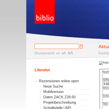
Aktu
aA
aA
Druckansicht
.
Fachst
aA
Literatur
Nac
ISBN
Rezensionen online open
Neue Suche
Vorn
Mobilversion
Schl
Daten ZACK Z39.50
Projektbeschreibung
Titel
Schnittstelle | API