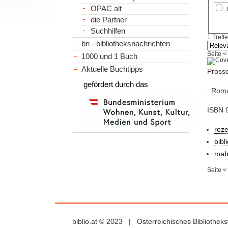
OPAC alt
die Partner
Suchhilfen
1 Treffe
bn - bibliotheksnachrichten
Seite
<
1000 und 1 Buch
Aktuelle Buchtipps
Prosse
gefördert durch das
: Roma
ISBN 
rez
bibl
mab
Seite
<
biblio.at © 2023 | Österreichisches Bibliothe