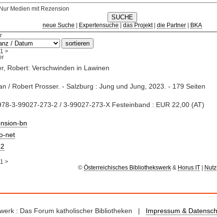
Nur Medien mit Rezension
neue Suche
|
Expertensuche
|
das Projekt
|
die Partner
|
BKA
r
1
>
r, Robert: Verschwinden in Lawinen
n / Robert Prosser. - Salzburg : Jung und Jung, 2023. - 179 Seiten
978-3-99027-273-2 / 3-99027-273-X Festeinband : EUR 22,00 (AT)
ension-bn
io-net
2
1
>
©
Österreichisches Bibliothekswerk
&
Horus IT
|
Nutz
kswerk : Das Forum katholischer Bibliotheken |
Impressum & Datensch