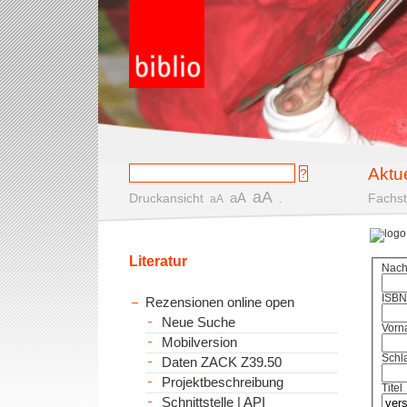
Aktu
aA
aA
Druckansicht
.
Fachst
aA
Literatur
Nac
ISBN
Rezensionen online open
Neue Suche
Vorn
Mobilversion
Schl
Daten ZACK Z39.50
Projektbeschreibung
Titel
Schnittstelle | API