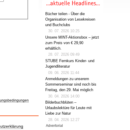
Bücher teilen - Über die
Organisation von Lesekreisen
und Buchclubs
30. 07. 2026 10:25
Unsere MINT-Aktionsbox – jetzt
zum Preis von € 29,90
erhältlich.
28. 07. 2026 09:49
STUBE Fernkurs Kinder- und
Jugendliteratur
09. 06. 2026 11:44
Anmeldungen zu unserem
Sommerseminar sind noch bis
Freitag, den 29. Mai möglich
30. 04. 2026 14:00
ungsbedingungen
Bilderbuchblüten –
Urlaubslektüre für Leute mit
Liebe zur Natur
28. 04. 2026 12:27
Advertorial
utzerklärung