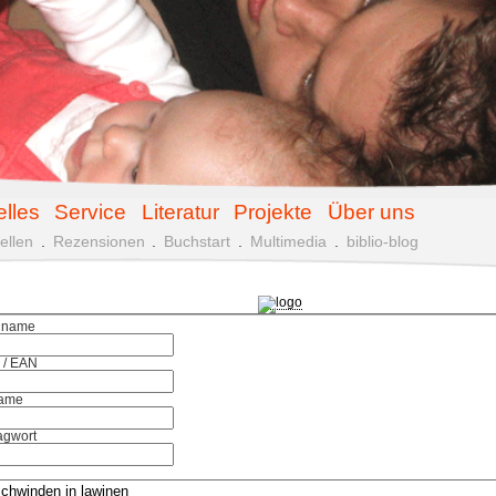
elles
Service
Literatur
Projekte
Über uns
ellen
.
Rezensionen
.
Buchstart
.
Multimedia
.
biblio-blog
hname
 / EAN
ame
agwort