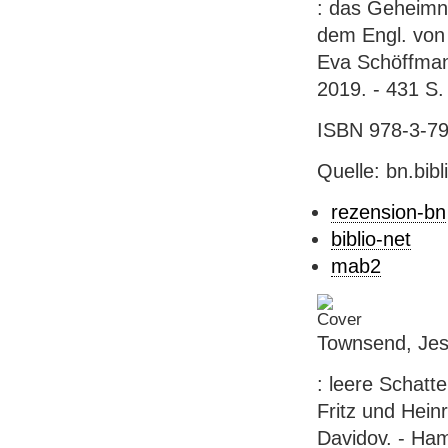
: das Geheimn
dem Engl. von 
Eva Schöffmann
2019. - 431 S.
ISBN 978-3-791
Quelle: bn.bib
rezension-bn
biblio-net
mab2
Townsend, Jes
: leere Schatt
Fritz und Hein
Davidov. - Ham