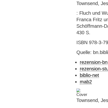
Townsend, Jes
: Fluch und W
Franca Fritz u
Schöffmann-Dav
430 S.
ISBN 978-3-791
Quelle: bn.bib
rezension-bn
rezension-st
biblio-net
mab2
Townsend, Jes