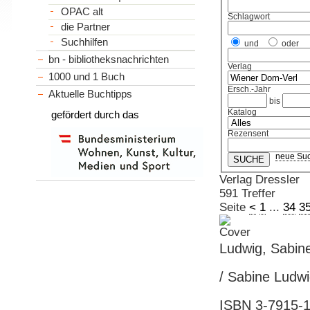
OPAC alt
Schlagwort
die Partner
Suchhilfen
und
oder
bn - bibliotheksnachrichten
Verlag
1000 und 1 Buch
Ersch.-Jahr
Aktuelle Buchtipps
bis
Katalog
gefördert durch das
Rezensent
neue Su
Verlag Dressler
591 Treffer
Seite
<
1
...
34
3
Ludwig, Sabine
/ Sabine Ludwi
ISBN 3-7915-11