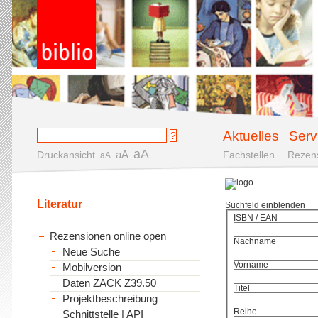
Aktuelles
Serv
aA
aA
Druckansicht
.
Fachstellen
.
Rezen
aA
Literatur
Suchfeld einblenden
ISBN / EAN
Rezensionen online open
Nachname
Neue Suche
Vorname
Mobilversion
Daten ZACK Z39.50
Titel
Projektbeschreibung
Reihe
Schnittstelle | API