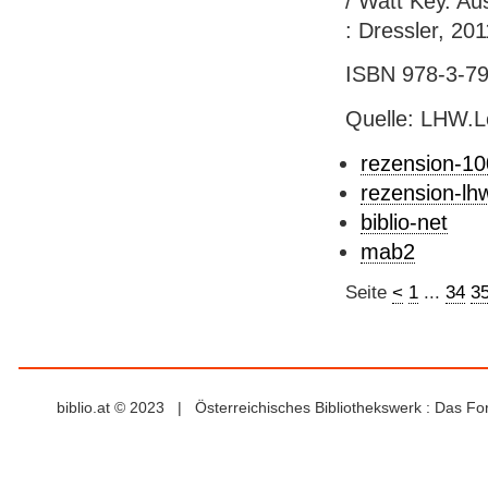
/ Watt Key. A
: Dressler, 201
ISBN 978-3-791
Quelle: LHW.
rezension-1
rezension-lh
biblio-net
mab2
Seite
<
1
...
34
3
biblio.at © 2023 | Österreichisches Bibliothekswerk : Das F