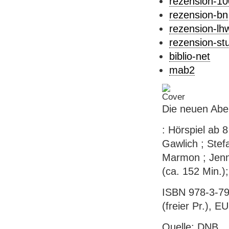
rezension-1
rezension-bn
rezension-lh
rezension-st
biblio-net
mab2
Die neuen Abe
: Hörspiel ab 
Gawlich ; Stef
Marmon ; Jenni
(ca. 152 Min.)
ISBN 978-3-79
(freier Pr.), EU
Quelle: DNB