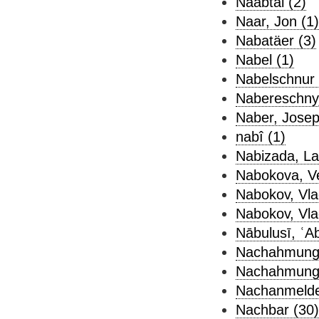
Naabtal (2)
Naar, Jon (1)
Nabatäer (3)
Nabel (1)
Nabelschnur 
Nabereschnyj
Naber, Josep
nabî (1)
Nabizada, Lat
Nabokova, V
Nabokov, Vla
Nabokov, Vlad
Nābulusī, ʿAb
Nachahmung 
Nachahmungs
Nachanmelde
Nachbar (30)