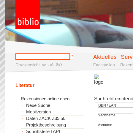
Aktuelles
Serv
aA
aA
Druckansicht
.
Fachstellen
.
Rezen
aA
Literatur
Suchfeld einblen
Rezensionen online open
Neue Suche
ISBN / EAN
Mobilversion
Nachname
Daten ZACK Z39.50
Projektbeschreibung
Vorname
Schnittstelle | API