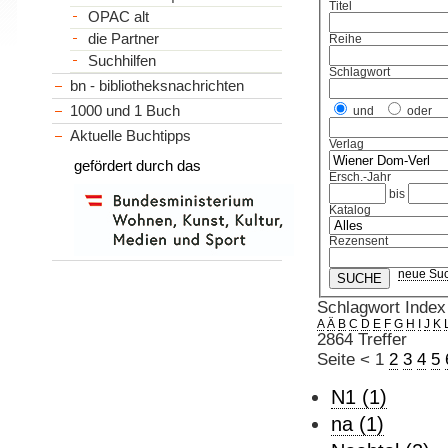
Titel
OPAC alt
die Partner
Reihe
Suchhilfen
Schlagwort
bn - bibliotheksnachrichten
1000 und 1 Buch
und
oder
Aktuelle Buchtipps
Verlag
gefördert durch das
Ersch.-Jahr
bis
Katalog
Rezensent
neue Su
Schlagwort Index
A
Ä
B
C
D
E
F
G
H
I
J
K
2864 Treffer
Seite
<
1
2
3
4
5
N1 (1)
na (1)