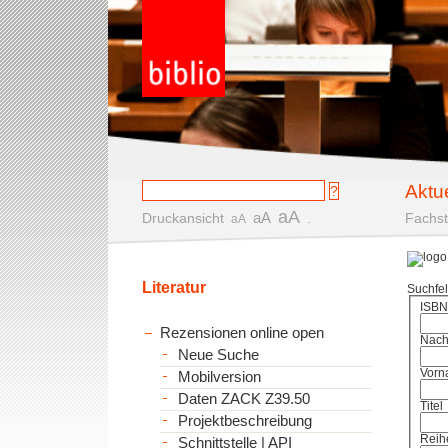
Aktu
aA
aA
Druckansicht
.
Fachst
aA
Literatur
Suchfe
ISBN
Rezensionen online open
Nac
Neue Suche
Vorn
Mobilversion
Daten ZACK Z39.50
Titel
Projektbeschreibung
Reih
Schnittstelle | API