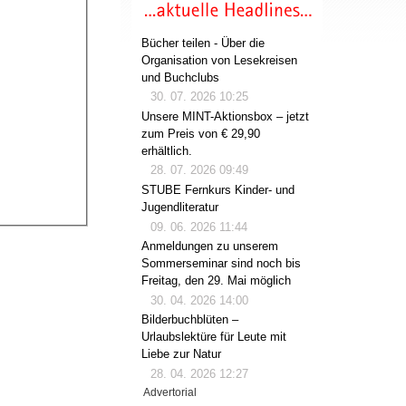
Bücher teilen - Über die
Organisation von Lesekreisen
und Buchclubs
30. 07. 2026 10:25
Unsere MINT-Aktionsbox – jetzt
zum Preis von € 29,90
erhältlich.
28. 07. 2026 09:49
STUBE Fernkurs Kinder- und
Jugendliteratur
09. 06. 2026 11:44
Anmeldungen zu unserem
Sommerseminar sind noch bis
Freitag, den 29. Mai möglich
30. 04. 2026 14:00
Bilderbuchblüten –
Urlaubslektüre für Leute mit
Liebe zur Natur
28. 04. 2026 12:27
Advertorial