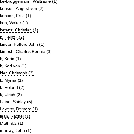
ke-Brüggemann, Waltraute (1)
ensen, August von (2)
ensen, Fritz (1)
en, Walter (1)
etanz, Christian (1)
, Heinz (32)
inder, Halford John (1)
intosh, Charles Rennie (3)
, Karin (1)
, Karl von (1)
ler, Christoph (2)
k, Myrna (1)
k, Roland (2)
, Ulrich (2)
aine, Shirley (5)
averty, Bernard (1)
ean, Rachel (1)
Math 9.2 (1)
murray, John (1)