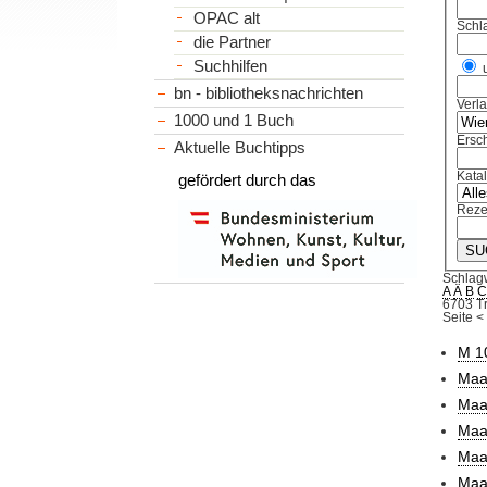
OPAC alt
Schl
die Partner
Suchhilfen
bn - bibliotheksnachrichten
Verl
1000 und 1 Buch
Ersch
Aktuelle Buchtipps
Kata
gefördert durch das
Reze
Schlag
A
Ä
B
6703 Tr
Seite
<
M 1
Maa
Maar
Maar
Maar
Maar