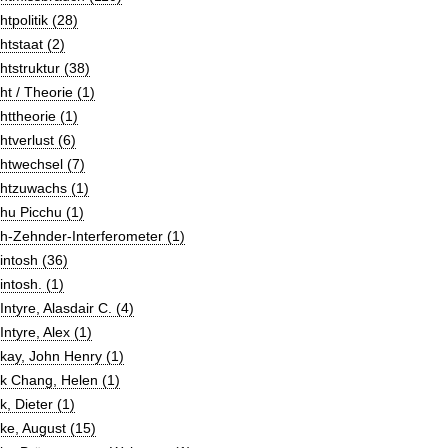
tpolitik (28)
tstaat (2)
tstruktur (38)
t / Theorie (1)
ttheorie (1)
tverlust (6)
htwechsel (7)
htzuwachs (1)
hu Picchu (1)
h-Zehnder-Interferometer (1)
ntosh (36)
ntosh. (1)
ntyre, Alasdair C. (4)
ntyre, Alex (1)
kay, John Henry (1)
k Chang, Helen (1)
, Dieter (1)
ke, August (15)