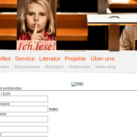
elles
Service
Literatur
Projekte
Über uns
ellen
.
Rezensionen
.
Buchstart
.
Multimedia
.
biblio-blog
ld einblenden
 / EAN
hname
Index
ame
e