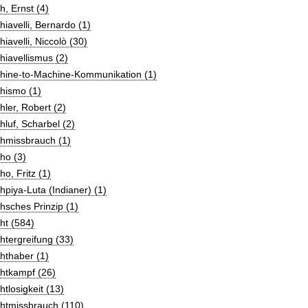
, Ernst (4)
iavelli, Bernardo (1)
iavelli, Niccolò (30)
iavellismus (2)
hine-to-Machine-Kommunikation (1)
hismo (1)
ler, Robert (2)
luf, Scharbel (2)
hmissbrauch (1)
ho (3)
o, Fritz (1)
piya-Luta (Indianer) (1)
sches Prinzip (1)
ht (584)
tergreifung (33)
hthaber (1)
htkampf (26)
tlosigkeit (13)
htmissbrauch (110)