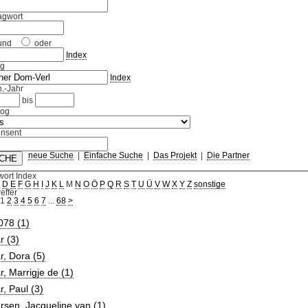
agwort
und
oder
Index
ag
Index
.-Jahr
bis
log
nsent
neue Suche
|
Einfache Suche
|
Das Projekt
|
Die Partner
wort Index
C
D
E
F
G
H
I
J
K
L
M
N
O
Ö
P
Q
R
S
T
U
Ü
V
W
X
Y
Z
sonstige
effer
1
2
3
4
5
6
7
...
68
>
078 (1)
r (3)
, Dora (5)
, Marrigje de (1)
, Paul (3)
sen, Jacqueline van (1)