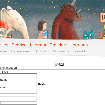
elles
Service
Literatur
Projekte
Über uns
ellen
.
Rezensionen
.
Buchstart
.
Multimedia
.
biblio-blog
ld einblenden
 / EAN
hname
Index
ame
e