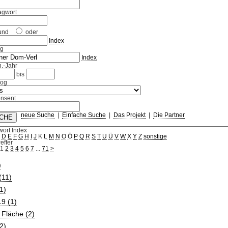
agwort
und
oder
Index
ag
Index
.-Jahr
bis
log
nsent
neue Suche
|
Einfache Suche
|
Das Projekt
|
Die Partner
wort Index
C
D
E
F
G
H
I
J
K
L
M
N
O
Ö
P
Q
R
S
T
U
Ü
V
W
X
Y
Z
sonstige
effer
1
2
3
4
5
6
7
...
71
>
)
(11)
1)
9 (1)
 Fläche (2)
2)