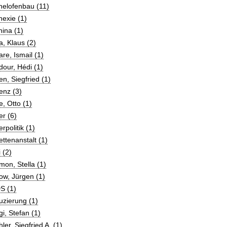
helofenbau (11)
exie (1)
ina (1)
, Klaus (2)
re, Ismail (1)
our, Hédi (1)
n, Siegfried (1)
enz (3)
, Otto (1)
r (6)
rpolitik (1)
ttenanstalt (1)
 (2)
on, Stella (1)
ow, Jürgen (1)
S (1)
uzierung (1)
i, Stefan (1)
ler, Siegfried A. (1)