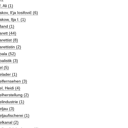
, Ali (1)
kov, Ilʹja Iosifovič (6)
kow, Ilja I. (1)
Band (1)
rett (44)
rettist (8)
rettistin (2)
bala (52)
alistik (3)
l (5)
lader (1)
lfernsehen (3)
l, Heidi (4)
lherstellung (2)
lindustrie (1)
ljau (3)
ljaufischerei (1)
lkanal (2)