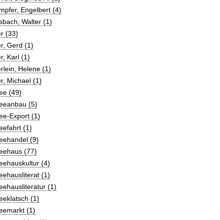
pfer, Engelbert (4)
bach, Walter (1)
r (33)
r, Gerd (1)
r, Karl (1)
rlein, Helene (1)
r, Michael (1)
ee (49)
feeanbau (5)
ee-Export (1)
eefahrt (1)
eehandel (9)
feehaus (77)
eehauskultur (4)
eehausliterat (1)
eehausliteratur (1)
eeklatsch (1)
eemarkt (1)