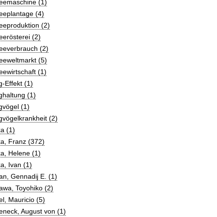
feemaschine (1)
eeplantage (4)
eeproduktion (2)
eerösterei (2)
eeverbrauch (2)
eeweltmarkt (5)
eewirtschaft (1)
g-Effekt (1)
ghaltung (1)
gvögel (1)
gvögelkrankheit (2)
a (1)
a, Franz (372)
a, Helene (1)
a, Ivan (1)
n, Gennadij E. (1)
awa, Toyohiko (2)
l, Mauricio (5)
neck, August von (1)