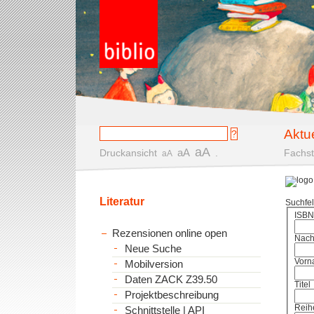
Aktu
aA
aA
Druckansicht
.
Fachst
aA
Literatur
Suchfe
ISBN
Rezensionen online open
Nac
Neue Suche
Vorn
Mobilversion
Daten ZACK Z39.50
Titel
Projektbeschreibung
Reih
Schnittstelle | API