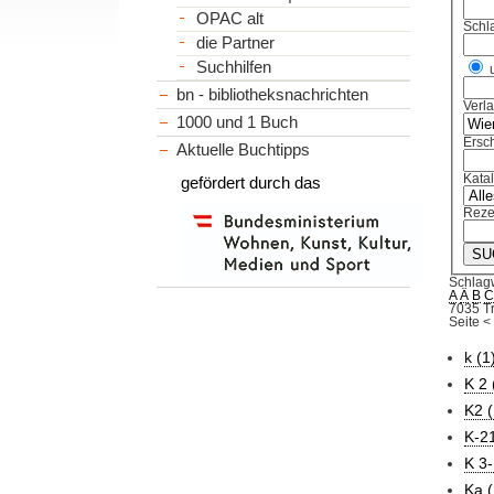
OPAC alt
Schl
die Partner
Suchhilfen
bn - bibliotheksnachrichten
Verl
1000 und 1 Buch
Ersch
Aktuelle Buchtipps
Kata
gefördert durch das
Reze
Schlag
A
Ä
B
7035 Tr
Seite
<
k (1
K 2 
K2 (
K-21
K 3-
Ka (