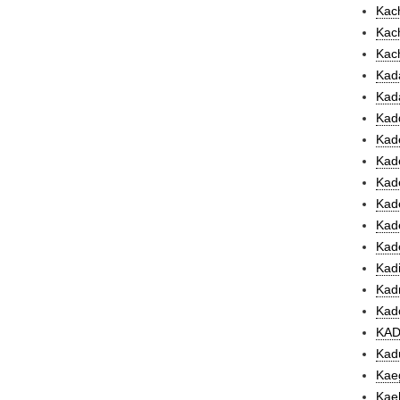
Kac
Kach
Kach
Kada
Kada
Kadd
Kade
Kad
Kade
Kade
Kade
Kade
Kadi
Kadm
Kad
KAD
Kad
Kaeg
Kaeh