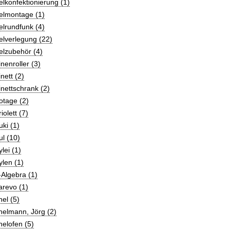
lkonfektionierung (1)
elmontage (1)
lrundfunk (4)
elverlegung (22)
elzubehör (4)
nenroller (3)
nett (2)
nettschrank (2)
otage (2)
iolett (7)
ki (1)
l (10)
lei (1)
len (1)
Algebra (1)
arevo (1)
el (5)
helmann, Jörg (2)
elofen (5)