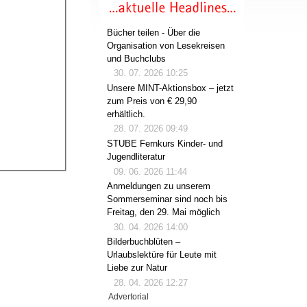
Bücher teilen - Über die
Organisation von Lesekreisen
und Buchclubs
30. 07. 2026 10:25
Unsere MINT-Aktionsbox – jetzt
zum Preis von € 29,90
erhältlich.
28. 07. 2026 09:49
STUBE Fernkurs Kinder- und
Jugendliteratur
09. 06. 2026 11:44
Anmeldungen zu unserem
Sommerseminar sind noch bis
Freitag, den 29. Mai möglich
30. 04. 2026 14:00
Bilderbuchblüten –
Urlaubslektüre für Leute mit
Liebe zur Natur
28. 04. 2026 12:27
Advertorial