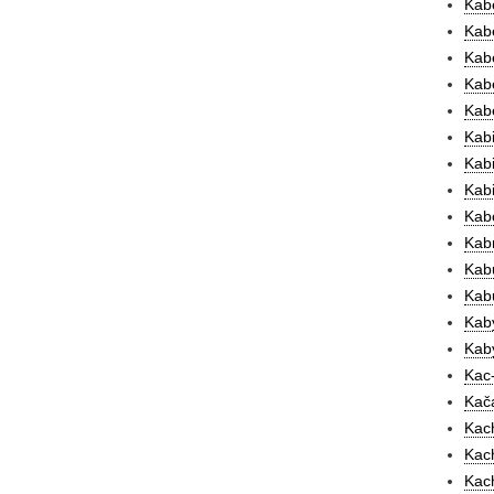
Kabe
Kab
Kabe
Kab
Kab
Kabi
Kabi
Kabi
Kab
Kabr
Kabu
Kabu
Kaby
Kaby
Kac-
Kač
Kach
Kac
Kach