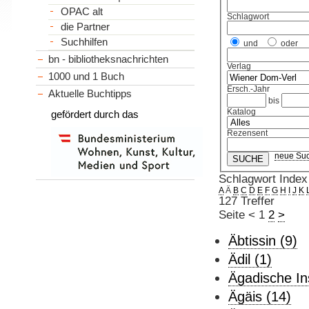
OPAC alt
Schlagwort
die Partner
Suchhilfen
und
oder
bn - bibliotheksnachrichten
Verlag
1000 und 1 Buch
Ersch.-Jahr
Aktuelle Buchtipps
bis
Katalog
gefördert durch das
Rezensent
neue Su
Schlagwort Index
A
Ä
B
C
D
E
F
G
H
I
J
K
127 Treffer
Seite
<
1
2
>
Äbtissin (9)
Ädil (1)
Ägadische In
Ägäis (14)