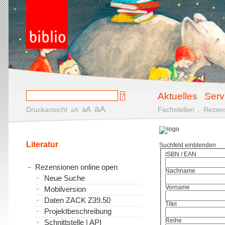
Aktuelles
Serv
aA
aA
Druckansicht
.
Fachstellen
.
Rezen
aA
Literatur
Suchfeld einblenden
ISBN / EAN
Rezensionen online open
Nachname
Neue Suche
Vorname
Mobilversion
Daten ZACK Z39.50
Titel
Projektbeschreibung
Reihe
Schnittstelle | API