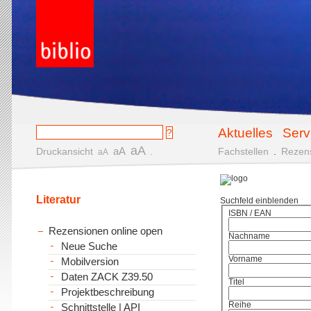
Aktuelles
Serv
aA
aA
Druckansicht
.
Fachstellen
.
Rezen
aA
Literatur
Suchfeld einblenden
ISBN / EAN
Rezensionen online open
Nachname
Neue Suche
Vorname
Mobilversion
Daten ZACK Z39.50
Titel
Projektbeschreibung
Reihe
Schnittstelle | API