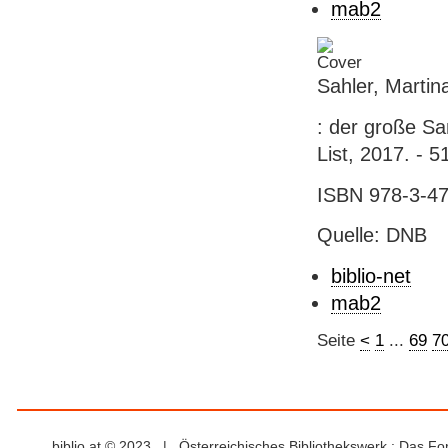
mab2
Sahler, Martin
: der große Sa
List, 2017. - 
ISBN 978-3-47
Quelle: DNB
biblio-net
mab2
Seite
<
1
...
69
7
biblio.at © 2023 | Österreichisches Bibliothekswerk : Das F