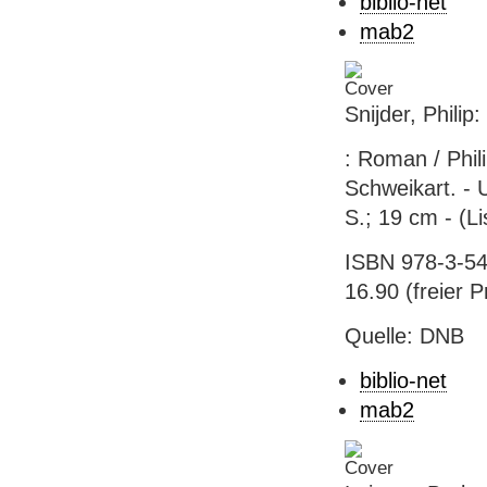
biblio-net
mab2
Snijder, Philip
: Roman / Phil
Schweikart. - U
S.; 19 cm - (L
ISBN 978-3-54
16.90 (freier Pr
Quelle: DNB
biblio-net
mab2