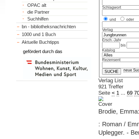
OPAC alt
Schlagwort
die Partner
Suchhilfen
und
oder
bn - bibliotheksnachrichten
Verlag
1000 und 1 Buch
Ersch.-Jahr
Aktuelle Buchtipps
bis
Katalog
gefördert durch das
Rezensent
neue Su
Verlag List
921 Treffer
Seite
<
1
...
69
7
Brodie, Emma:
: Roman / Emm
Uplegger. - Ber