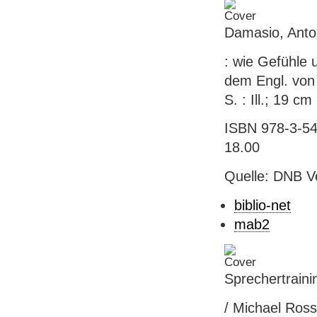
Damasio, Anton
: wie Gefühle
dem Engl. von H
S. : Ill.; 19 c
ISBN 978-3-548
18.00
Quelle: DNB V
biblio-net
mab2
Sprechertraini
/ Michael Ross