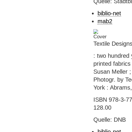
Quelle: Stadtb
biblio-net
mab2
Textile Design
: two hundred 
printed fabrics
Susan Meller ; 
Photogr. by Te
York : Abrams,
ISBN 978-3-77
128.00
Quelle: DNB
biblio-net