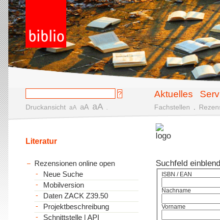
Aktuelles
Serv
aA
aA
Druckansicht
.
Fachstellen
.
Rezen
aA
Literatur
Suchfeld einblen
Rezensionen online open
Neue Suche
ISBN / EAN
Mobilversion
Nachname
Daten ZACK Z39.50
Projektbeschreibung
Vorname
Schnittstelle | API