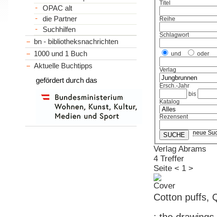
Titel
OPAC alt
die Partner
Reihe
Suchhilfen
Schlagwort
bn - bibliotheksnachrichten
1000 und 1 Buch
und
oder
Aktuelle Buchtipps
Verlag
gefördert durch das
Ersch.-Jahr
bis
Katalog
Rezensent
neue Su
Verlag Abrams
4 Treffer
Seite
<
1
>
Cotton puffs, 